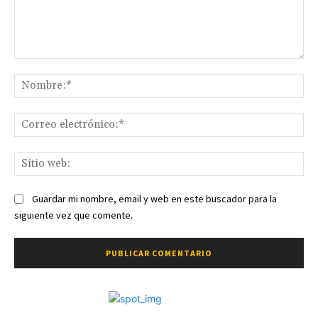
Comentario:
No
Co
ele
Sit
we
Guardar mi nombre, email y web en este buscador para la
siguiente vez que comente.