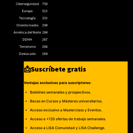
Ciberseguridad
750
Europa
513
Tecnología
333
Oriente medio
294
América del Norte
284
DDHH
267
Terrorismo
266
Destacado
264
📩Suscríbete gratis
Ventajas exclusivas para suscriptores:
Boletines semanales y prospectivos.
Becas en Cursos y Másteres universitarios.
Acceso exclusivo a Masterclass y Eventos.
Acceso a +120 ofertas de trabajo semanales.
Acceso a LISA Comunidad y LISA Challenge.