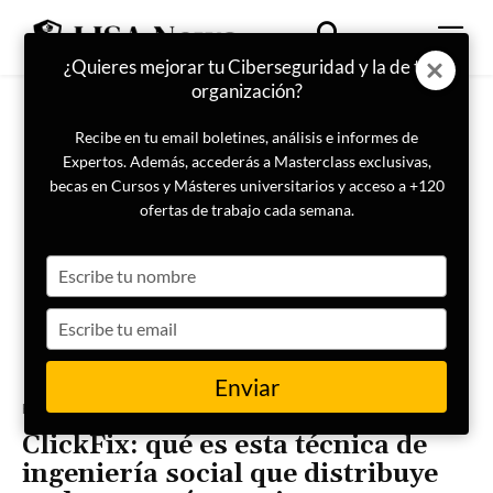
¿Quieres mejorar tu Ciberseguridad y la de tu
organización?
Recibe en tu email boletines, análisis e informes de
Expertos. Además, accederás a Masterclass exclusivas,
becas en Cursos y Másteres universitarios y acceso a +120
ofertas de trabajo cada semana.
Type
your
name
Type
your
email
Enviar
Portada
Ciberseguridad
ClickFix: qué es esta técnica de
ingeniería social que distribuye