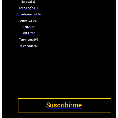
Europa
513
Tecnología
333
Oriente medio
294
América del
Norte
284
DDHH
267
Terrorismo
266
Destacado
264
📩Suscríbete gratis
Ventajas exclusivas para suscriptores:
Boletines semanales y prospectivos.
Becas en Cursos y Másteres universitarios.
Acceso exclusivo a Masterclass y Eventos.
Acceso a +120 ofertas de trabajo semanales.
Acceso a LISA Comunidad y LISA Challenge.
Suscribirme