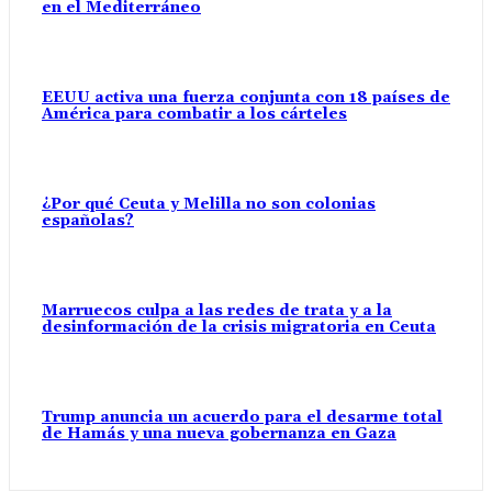
en el Mediterráneo
EEUU activa una fuerza conjunta con 18 países de
América para combatir a los cárteles
¿Por qué Ceuta y Melilla no son colonias
españolas?
Marruecos culpa a las redes de trata y a la
desinformación de la crisis migratoria en Ceuta
Trump anuncia un acuerdo para el desarme total
de Hamás y una nueva gobernanza en Gaza