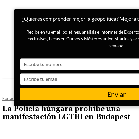
¿Quieres comprender mejor la geopolítica? Mejora tu
Recibe en tu email boletines, análisis e informes de Exper
exclusivas, becas en Cursos y Másteres universitarios y ac
semana.
Type
your
name
Type
your
email
Enviar
Portada
Actualidad
La Policía húngara prohíbe una
manifestación LGTBI en Budapest