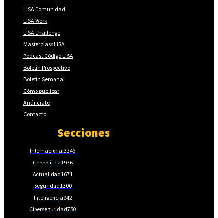
LISA Comunidad
LISA Work
LISA Challenge
Masterclass LISA
Podcast Código LISA
Boletín Prospectivo
Boletín Semanal
Cómo publicar
Anúnciate
Contacto
Secciones
Internacional
3346
Geopolítica
1936
Actualidad
1671
Seguridad
1300
Inteligencia
942
Ciberseguridad
750