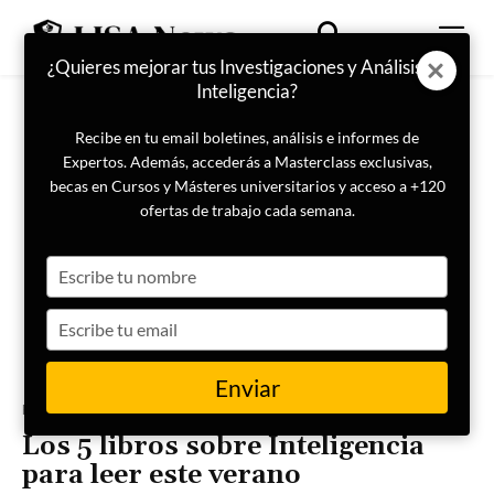
¿Quieres mejorar tus Investigaciones y Análisis de
Inteligencia?
Recibe en tu email boletines, análisis e informes de
Expertos. Además, accederás a Masterclass exclusivas,
becas en Cursos y Másteres universitarios y acceso a +120
ofertas de trabajo cada semana.
Type
your
name
Type
your
email
Enviar
Portada
Inteligencia
Los 5 libros sobre Inteligencia
para leer este verano