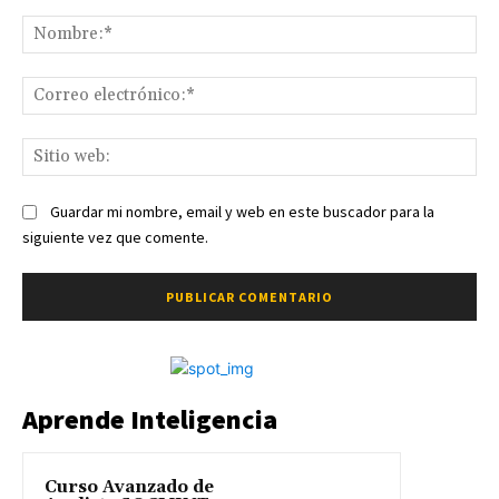
Comentario:
No
Co
ele
Sit
we
Guardar mi nombre, email y web en este buscador para la
siguiente vez que comente.
Aprende Inteligencia
Curso Avanzado de