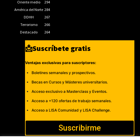
Oriente medio
294
América del Norte
284
DDHH
267
Terrorismo
266
Destacado
264
📩Suscríbete gratis
Ventajas exclusivas para suscriptores:
Boletines semanales y prospectivos.
Becas en Cursos y Másteres universitarios.
Acceso exclusivo a Masterclass y Eventos.
Acceso a +120 ofertas de trabajo semanales.
Acceso a LISA Comunidad y LISA Challenge.
Suscribirme