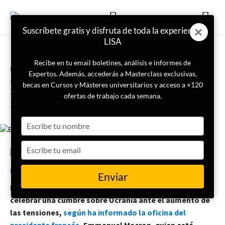
Suscríbete gratis y disfruta de toda la experiencia
LISA
Recibe en tu email boletines, análisis e informes de
Portada
Actualidad
Expertos. Además, accederás a Masterclass exclusivas,
Posible cumbre entre Biden y
becas en Cursos y Másteres universitarios y acceso a +120
Putin sobre la situación en
ofertas de trabajo cada semana.
Ucrania
Type
your
name
Type
your
22 de febrero de 2022
LISA News
email
Enviar
El presidente estadounidense, Joe Biden ha aceptado
celebrar una cumbre sobre Ucrania ante el aumento de
las tensiones,
según ha informado la oficina del
presidente francés
, Emmanuel Macron, quien está