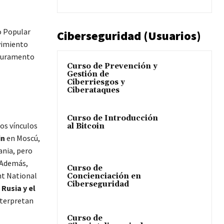
o Popular
Ciberseguridad (Usuarios)
vimiento
 Juramento
Curso de Prevención y
Gestión de
Ciberriesgos y
Ciberataques
Curso de Introducción
tos vínculos
al Bitcoin
in
en Moscú,
ania, pero
 Además,
Curso de
nt National
Concienciación en
Ciberseguridad
Rusia y el
nterpretan
Curso de