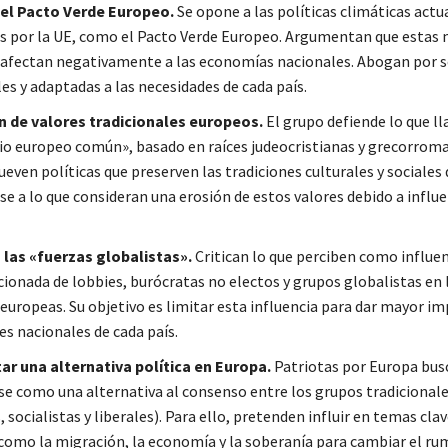
del Pacto Verde Europeo.
Se opone a las políticas climáticas actu
 por la UE, como el Pacto Verde Europeo. Argumentan que estas 
 afectan negativamente a las economías nacionales. Abogan por 
es y adaptadas a las necesidades de cada país.
 de valores tradicionales europeos.
El grupo defiende lo que l
o europeo común», basado en raíces judeocristianas y grecorroma
even políticas que preserven las tradiciones culturales y sociales
e a lo que consideran una erosión de estos valores debido a influe
 las «fuerzas globalistas».
Critican lo que perciben como influe
ionada de lobbies, burócratas no electos y grupos globalistas en 
 europeas. Su objetivo es limitar esta influencia para dar mayor i
es nacionales de cada país.
r una alternativa política en Europa.
Patriotas por Europa bus
se como una alternativa al consenso entre los grupos tradicional
 socialistas y liberales). Para ello, pretenden influir en temas clav
como la migración, la economía y la soberanía para cambiar el ru