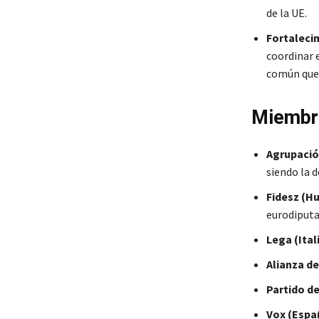
de la UE.
Fortalecim
coordinar 
común que 
Miembro
Agrupación
siendo la 
Fidesz (Hu
eurodiputa
Lega (Itali
Alianza d
Partido de
Vox (Espa