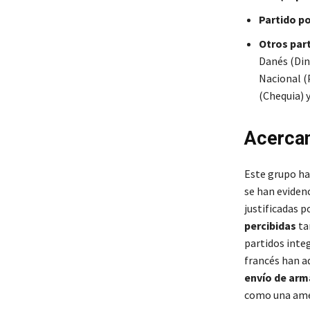
Partido po
Otros par
Danés (Din
Nacional (
(Chequia) 
Acercam
Este grupo ha
se han eviden
justificadas 
percibidas
ta
partidos inte
francés han 
envío de arm
como una amen