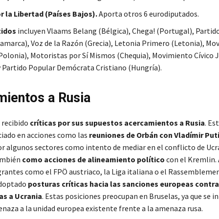
r la Libertad (Países Bajos).
Aporta otros 6 eurodiputados.
tidos
incluyen Vlaams Belang (Bélgica), Chega! (Portugal), Partid
amarca), Voz de la Razón (Grecia), Letonia Primero (Letonia), Mo
Polonia), Motoristas por Sí Mismos (Chequia), Movimiento Cívico
y Partido Popular Demócrata Cristiano (Hungría).
ientos a Rusia
 recibido
críticas por sus supuestos acercamientos a Rusia
. Es
ciado en acciones como las
reuniones de Orbán con Vladímir Put
por algunos sectores como intento de mediar en el conflicto de Ucr
mbién
como acciones de alineamiento político
con el Kremlin.
grantes como el FPÖ austriaco, la Liga italiana o el Rassembleme
adoptado
posturas críticas hacia las sanciones europeas contra 
as a Ucrania
. Estas posiciones preocupan en Bruselas, ya que se i
aza a la unidad europea existente frente a la amenaza rusa.