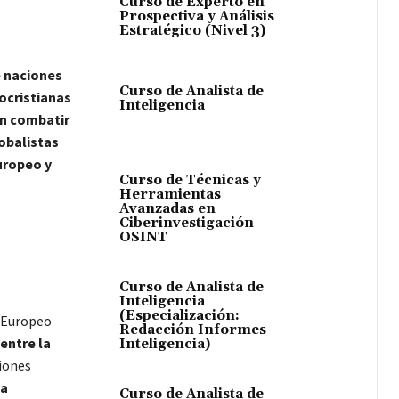
Curso de Experto en
Prospectiva y Análisis
Estratégico (Nivel 3)
e naciones
Curso de Analista de
ocristianas
Inteligencia
an combatir
lobalistas
uropeo y
Curso de Técnicas y
Herramientas
Avanzadas en
Ciberinvestigación
OSINT
Curso de Analista de
Inteligencia
(Especialización:
o Europeo
Redacción Informes
entre la
Inteligencia)
ciones
la
Curso de Analista de