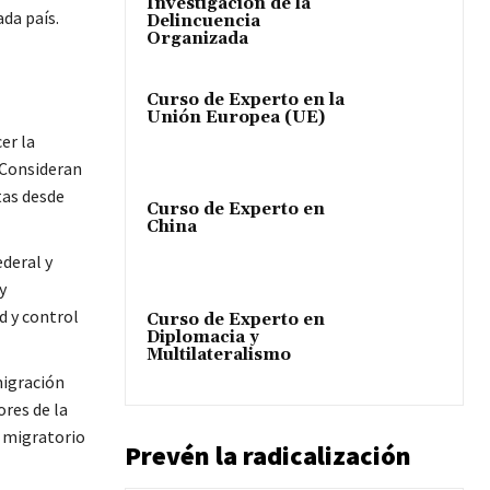
Investigación de la
ada país.
Delincuencia
Organizada
Curso de Experto en la
Unión Europea (UE)
er la
 Consideran
tas desde
Curso de Experto en
China
ederal y
y
d y control
Curso de Experto en
Diplomacia y
Multilateralismo
migración
ores de la
o migratorio
Prevén la radicalización