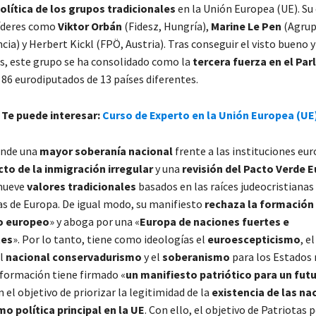
lítica de los grupos tradicionales
en la Unión Europea (UE). Su 
líderes como
Viktor Orbán
(Fidesz, Hungría),
Marine Le Pen
(Agrup
cia) y Herbert Kickl (FPÖ, Austria). Tras conseguir el visto bueno y
os, este grupo se ha consolidado como la
tercera fuerza en el Pa
n 86 eurodiputados de 13 países diferentes.
 Te puede interesar:
Curso de Experto en la Unión Europea (UE
ende una
mayor soberanía nacional
frente a las instituciones eur
cto de la inmigración irregular
y una
revisión del Pacto Verde 
mueve
valores tradicionales
basados en las raíces judeocristianas
 de Europa. De igual modo, su manifiesto
rechaza la formación
o europeo
» y aboga por una «
Europa de naciones fuertes e
tes
». Por lo tanto, tiene como ideologías el
euroescepticismo
, e
el
nacional conservadurismo
y el
soberanismo
para los Estados
formación tiene firmado «
un manifiesto patriótico para un fut
n el objetivo de priorizar la legitimidad de la
existencia de las na
 política principal en la UE
. Con ello, el objetivo de Patriotas 