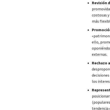
Revisión 
promovidas
costosas y
más flexibl
Promoción
«patrimoni
ello, promu
oponiéndos
externas.
Rechazo a
desproporc
decisiones
los interes
Representa
posicionar
(populares,
tendencia 