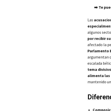
➡️ Te pue
Las
acusacio
especialment
algunos secto
por recibir 
afectado la p
Parlamento 
argumentan qu
escalada bélic
tema divisivo
alimenta las
mantenido una
Diferen
Composic