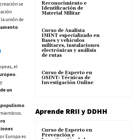
Reconocimiento e
creación se
Identificación de
ación
Material Militar
 la unión de
rlamento
Curso de Analista
IMINT especializado en
Bases y vehículos
militares, instalaciones
electrónicas y análisis
)
de rutas
opeas, el
Curso de Experto en
Europeo
.
OSINT: Técnicas de
 y
Investigación Online
 de un
l
populismo
Aprende RRII y DDHH
 miembros.
uro
ciones
Curso de Experto en
Prevención e
por Europa es