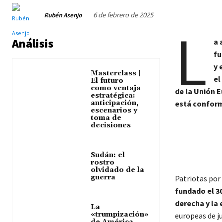
6 de febrero de 2025
Rubén Asenjo
L
Análisis
a 
fu
y 
Masterclass |
el
El futuro
como ventaja
de la Unión 
estratégica:
anticipación,
está conform
escenarios y
toma de
decisiones
Sudán: el
rostro
olvidado de la
guerra
Patriotas por
fundado el 30
derecha y la
La
«trumpización»
europeas de ju