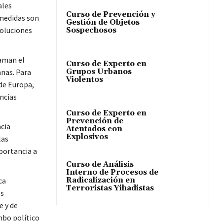
ales
Curso de Prevención y
medidas son
Gestión de Objetos
soluciones
Sospechosos
laman el
Curso de Experto en
Grupos Urbanos
nas. Para
Violentos
 de Europa,
ncias
Curso de Experto en
Prevención de
ncia
Atentados con
Explosivos
las
mportancia a
Curso de Análisis
Interno de Procesos de
Radicalización en
ca
Terroristas Yihadistas
es
e y de
mbo político