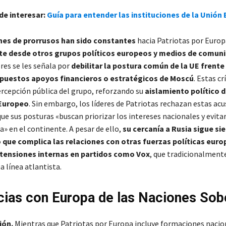
de interesar:
Guía para entender las instituciones de la Unión
nes de prorrusos han sido constantes
hacia Patriotas por Europ
e desde otros grupos políticos europeos y medios de comun
res se les señala por
debilitar la postura común de la UE frente 
supuestos apoyos financieros o estratégicos de Moscú
. Estas cr
ercepción pública del grupo, reforzando su
aislamiento político d
Europeo
. Sin embargo, los líderes de Patriotas rechazan estas acu
e sus posturas «buscan priorizar los intereses nacionales y evita
a» en el continente. A pesar de ello,
su cercanía a Rusia sigue si
 que complica las relaciones con otras fuerzas políticas euro
 tensiones internas en partidos como Vox
, que tradicionalment
 línea atlantista.
cias con Europa de las Naciones Sob
ión.
Mientras que Patriotas por Europa incluye formaciones nacion