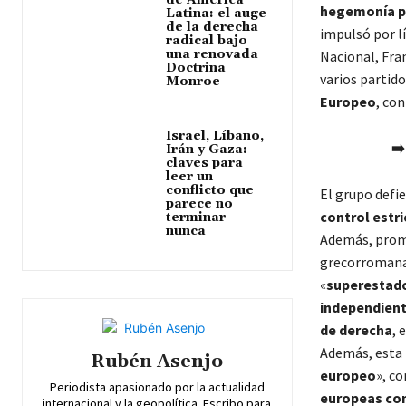
de América
hegemonía po
Latina: el auge
de la derecha
impulsó por 
radical bajo
una renovada
Nacional, Fran
Doctrina
varios partid
Monroe
Europeo
, co
Israel, Líbano,
➡️
Irán y Gaza:
claves para
leer un
conflicto que
El grupo defi
parece no
control estri
terminar
nunca
Además, pro
grecorromanas
«
superestad
independien
de derecha
, 
Además, esta 
Rubén Asenjo
europeo
», co
Periodista apasionado por la actualidad
europeas como
internacional y la geopolítica. Escribo para