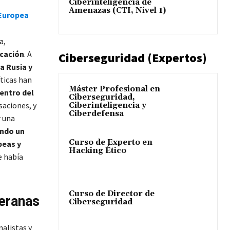
Ciberinteligencia de
Amenazas (CTI, Nivel 1)
 Europea
a,
icación
. A
Ciberseguridad (Expertos)
a Rusia y
íticas han
Máster Profesional en
entro del
Ciberseguridad,
saciones, y
Ciberinteligencia y
Ciberdefensa
r una
endo un
Curso de Experto en
peas y
Hacking Ético
e había
Curso de Director de
eranas
Ciberseguridad
alistas y