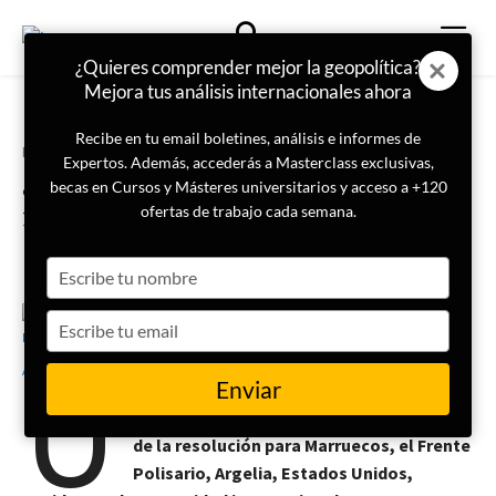
¿Quieres comprender mejor la geopolítica?
Mejora tus análisis internacionales ahora
Recibe en tu email boletines, análisis e informes de
Portada
Actualidad
Expertos. Además, accederás a Masterclass exclusivas,
¿Qué implicaciones tiene la
becas en Cursos y Másteres universitarios y acceso a +120
resolución de la ONU sobre el
ofertas de trabajo cada semana.
Sáhara Occidental?
Type
your
name
Type
7 de noviembre de 2025
Rubén Asenjo
your
U
email
Enviar
Te explicamos las consecuencias
diplomáticas, económicas y estratégicas
de la resolución para Marruecos, el Frente
Polisario, Argelia, Estados Unidos,