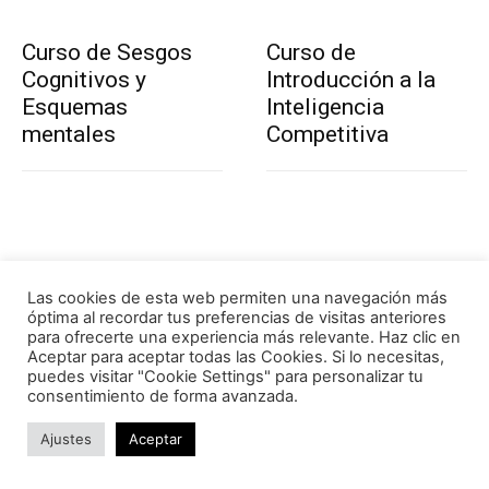
Curso de Sesgos
Curso de
Cognitivos y
Introducción a la
Esquemas
Inteligencia
mentales
Competitiva
Las cookies de esta web permiten una navegación más
Curso de Analista
Curso de Experto
óptima al recordar tus preferencias de visitas anteriores
para ofrecerte una experiencia más relevante. Haz clic en
IMINT
en Análisis e
Aceptar para aceptar todas las Cookies. Si lo necesitas,
especializado en
Investigación del
puedes visitar "Cookie Settings" para personalizar tu
Bases y vehículos
Narcoterrorismo
consentimiento de forma avanzada.
militares,
Ajustes
Aceptar
instalaciones
electrónicas y