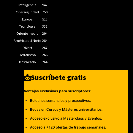
Inteligencia
942
Ciberseguridad
750
Europa
513
Tecnología
333
Oriente medio
294
América del Norte
284
DDHH
267
Terrorismo
266
Destacado
264
📩Suscríbete gratis
Ventajas exclusivas para suscriptores:
Boletines semanales y prospectivos.
Becas en Cursos y Másteres universitarios.
Acceso exclusivo a Masterclass y Eventos.
Acceso a +120 ofertas de trabajo semanales.