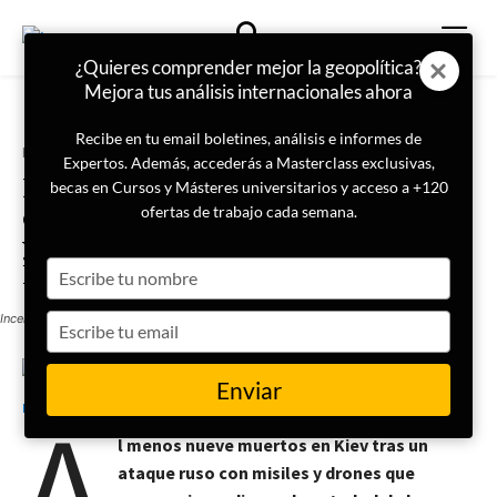
¿Quieres comprender mejor la geopolítica?
Mejora tus análisis internacionales ahora
Recibe en tu email boletines, análisis e informes de
Portada
Actualidad
Expertos. Además, accederás a Masterclass exclusivas,
Rusia lanza un ataque masivo
becas en Cursos y Másteres universitarios y acceso a +120
contra Kiev que provoca muertos
ofertas de trabajo cada semana.
y el incendio en la catedral de la
Type
Dormición
your
name
Incendio Catedral Dormición, Kiev
Type
your
email
15 de junio de 2026
LISA News
Enviar
A
l menos nueve muertos en Kiev tras un
ataque ruso con misiles y drones que