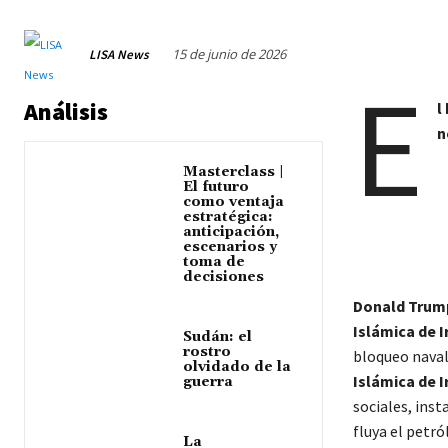
15 de junio de 2026
LISA News
E
Análisis
l
n
Masterclass |
El futuro
como ventaja
estratégica:
anticipación,
escenarios y
toma de
decisiones
Donald Trump
Islámica de I
Sudán: el
rostro
bloqueo naval
olvidado de la
Islámica de I
guerra
sociales, ins
fluya el petró
La