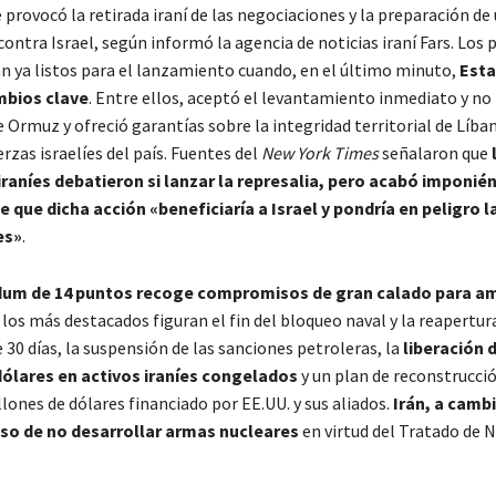
e provocó la retirada iraní de las negociaciones y la preparación de
contra Israel, según informó la agencia de noticias iraní Fars. Los 
an ya listos para el lanzamiento cuando, en el último minuto,
Esta
mbios clave
. Entre ellos, aceptó el levantamiento inmediato y no
 Ormuz y ofreció garantías sobre la integridad territorial de Líban
erzas israelíes del país. Fuentes del
New York Times
señalaron que
raníes debatieron si lanzar la represalia, pero acabó imponié
que dicha acción «beneficiaría a Israel y pondría en peligro l
es»
.
um de 14 puntos recoge compromisos de gran calado para a
los más destacados figuran el fin del bloqueo naval y la reapertu
 30 días, la suspensión de las sanciones petroleras, la
liberación 
dólares en activos iraníes congelados
y un plan de reconstrucci
lones de dólares financiado por EE.UU. y sus aliados.
Irán, a camb
o de no desarrollar armas nucleares
en virtud del Tratado de 