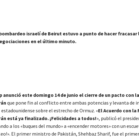
 bombardeo israelí de Beirut estuvo a punto de hacer fracasar 
egociaciones en el último minuto.
 anunció este domingo 14 de junio el cierre de un pacto con l
rán
que pone fin al conflicto entre ambas potencias y levanta de i
 estadounidense sobre el estrecho de Ormuz. «
El Acuerdo con la
rán está ya finalizado. ¡Felicidades a todos!
», publicó el presid
tando a los «buques del mundo» a «encender motores» con un escue
leo!». El primer ministro de Pakistán, Shehbaz Sharif, fue el prime