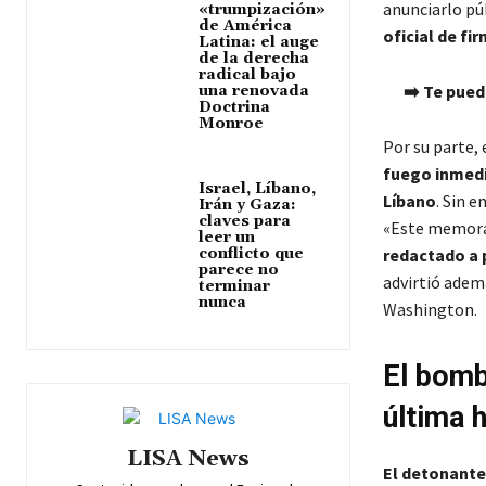
anunciarlo pú
«trumpización»
de América
oficial de fi
Latina: el auge
de la derecha
radical bajo
➡️ Te pued
una renovada
Doctrina
Monroe
Por su parte, 
fuego inmedi
Israel, Líbano,
Líbano
. Sin 
Irán y Gaza:
claves para
«Este memor
leer un
redactado a p
conflicto que
parece no
advirtió adem
terminar
nunca
Washington.
El bomb
última 
LISA News
El detonante 