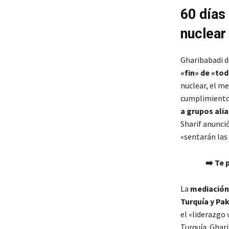
60 días
nuclear 
Gharibabadi d
«fin» de «to
nuclear, el me
cumplimiento
a grupos ali
Sharif anunci
«sentarán las
➡️ Te 
La
mediació
Turquía y Pa
el «liderazgo 
Turquía. Ghari