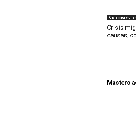
Crisis migratoria
Crisis mig
causas, co
Mastercla