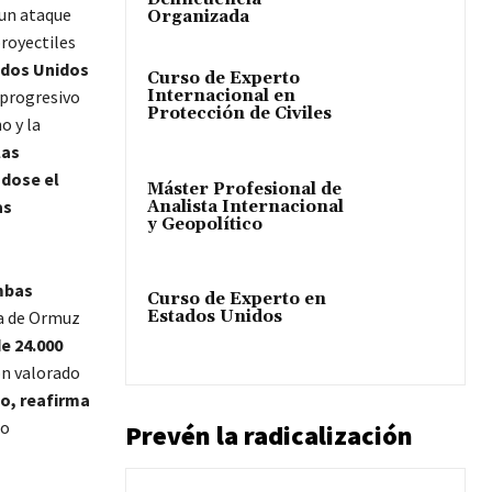
 un ataque
Organizada
proyectiles
dos Unidos
Curso de Experto
 progresivo
Internacional en
Protección de Civiles
o y la
las
ndose el
Máster Profesional de
as
Analista Internacional
y Geopolítico
mbas
Curso de Experto en
Estados Unidos
ra de Ormuz
de 24.000
ón valorado
io, reafirma
No
Prevén la radicalización