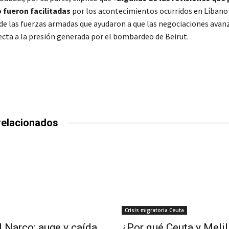
 fueron facilitadas
por los acontecimientos ocurridos en Líbano 
e las fuerzas armadas que ayudaron a que las negociaciones avan
recta a la presión generada por el bombardeo de Beirut.
relacionados
Crisis migratoria Ceuta
l Narco: auge y caída
¿Por qué Ceuta y Melil