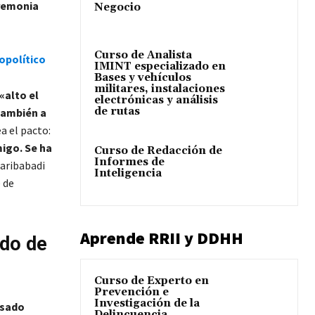
remonia
Negocio
Curso de Analista
opolítico
IMINT especializado en
Bases y vehículos
militares, instalaciones
«alto el
electrónicas y análisis
de rutas
también a
a el pacto:
igo. Se ha
Curso de Redacción de
Informes de
haribabadi
Inteligencia
 de
Aprende RRII y DDHH
rdo de
Curso de Experto en
Prevención e
Investigación de la
asado
Delincuencia