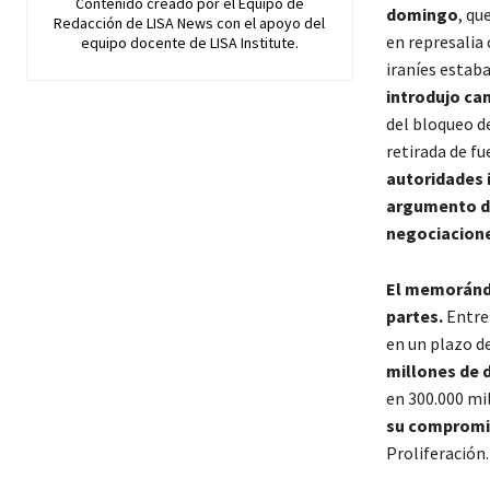
Contenido creado por el Equipo de
domingo
, qu
Redacción de LISA News con el apoyo del
en represalia 
equipo docente de LISA Institute.
iraníes estab
introdujo ca
del bloqueo de
retirada de fu
autoridades i
argumento de 
negociacion
El memoránd
partes.
Entre 
en un plazo de
millones de 
en 300.000 mil
su compromis
Proliferación.