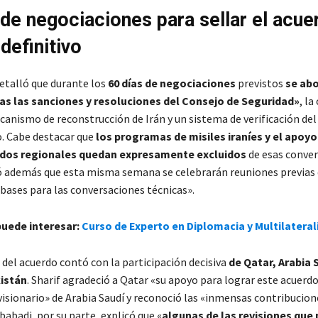
 de negociaciones para sellar el acue
definitivo
etalló que durante los
60 días de negociaciones
previstos
se abo
das las sanciones y resoluciones del Consejo de Seguridad»
, la
canismo de reconstrucción de Irán y un sistema de verificación del
. Cabe destacar que
los programas de misiles iraníes y el apoy
ados regionales quedan expresamente excluidos
de esas conver
ó además que esta misma semana se celebrarán reuniones previas
 bases para las conversaciones técnicas».
puede interesar:
Curso de Experto en Diplomacia y Multilatera
n
del acuerdo contó con la participación decisiva
de Qatar, Arabia 
kistán
. Sharif agradeció a Qatar «su apoyo para lograr este acuerd
visionario» de Arabia Saudí y reconoció las «inmensas contribucion
babadi, por su parte, explicó que «
algunas de las revisiones que