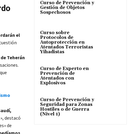
Curso de Prevención y
rdo
Gestión de Objetos
Sospechosos
Curso sobre
rdarán el
Protocolos de
Autoprotección en
 cuestión
Atentados Terroristas
Yihadistas
o de Teherán
saciones.
Curso de Experto en
 que
Prevención de
Atentados con
Explosivos
lismo
Curso de Prevención y
Seguridad para Zonas
Hostiles o de Guerra
Saudí,
(Nivel 1)
o», destacó
es» de
 pedíamos