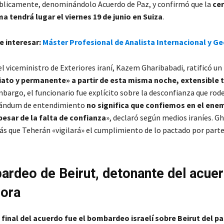
blicamente, denominándolo Acuerdo de Paz, y confirmó que la
ce
rma tendrá lugar el viernes 19 de junio en Suiza
.
e interesar:
Máster Profesional de Analista Internacional y Ge
el viceministro de Exteriores iraní, Kazem Gharibabadi, ratificó un
ato y permanente» a partir de esta misma noche, extensible 
embargo, el funcionario fue explícito sobre la desconfianza que rode
ándum de entendimiento
no significa que confiemos en el enem
esar de la falta de confianza
», declaró según medios iraníes. G
ás que Teherán «vigilará» el cumplimiento de lo pactado por parte
ardeo de Beirut, detonante del acue
hora
final del acuerdo fue el bombardeo israelí sobre Beirut del p