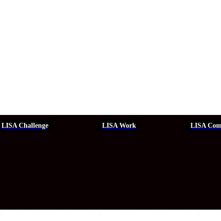
LISA Challenge
LISA Work
LISA Com
ERSEGURIDAD
SEGURIDAD
DDHH
FORMACIÓN
EVEN