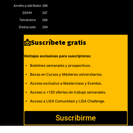
América del Norte
284
DDHH
267
Terrorismo
266
Destacado
264
📩Suscríbete gratis
Ventajas exclusivas para suscriptores:
Boletines semanales y prospectivos.
Becas en Cursos y Másteres universitarios.
Acceso exclusivo a Masterclass y Eventos.
Acceso a +120 ofertas de trabajo semanales.
Acceso a LISA Comunidad y LISA Challenge.
Suscribirme