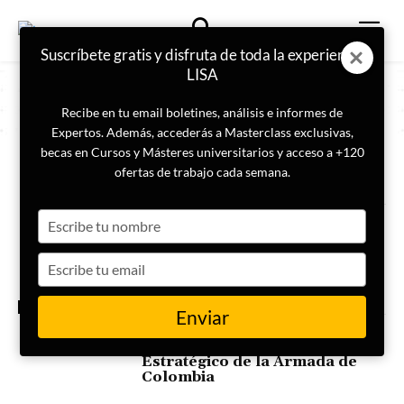
Suscríbete gratis y disfruta de toda la experiencia
LISA
Recibe en tu email boletines, análisis e informes de
Expertos. Además, accederás a Masterclass exclusivas,
becas en Cursos y Másteres universitarios y acceso a +120
ETIQUETA
Armada
ofertas de trabajo cada semana.
Type
Daniel Villegas da una ponencia
sobre Operaciones de
your
Influencia a la Armada de
name
Type
Colombia
your
email
ESTRATEGIA
Enviar
LISA Institute participa en el
Seminario de Liderazgo
Estratégico de la Armada de
Colombia