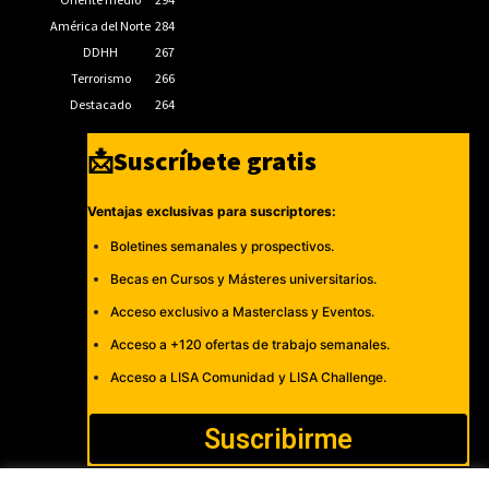
América del Norte
284
DDHH
267
Terrorismo
266
Destacado
264
📩Suscríbete gratis
Ventajas exclusivas para suscriptores:
Boletines semanales y prospectivos.
Becas en Cursos y Másteres universitarios.
Acceso exclusivo a Masterclass y Eventos.
Acceso a +120 ofertas de trabajo semanales.
Acceso a LISA Comunidad y LISA Challenge.
Suscribirme