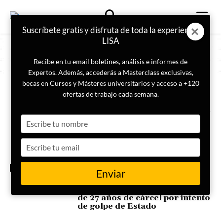
Suscríbete gratis y disfruta de toda la experiencia
LISA
Recibe en tu email boletines, análisis e informes de
Expertos. Además, accederás a Masterclass exclusivas,
becas en Cursos y Másteres universitarios y acceso a +120
ETIQUETA
Bolsonaro
ofertas de trabajo cada semana.
Type
Bolsonaro cumplirá la condena
de 27 años en la sede de la
your
Policía Federal de Brasilia
name
Type
your
email
ACTUALIDAD
Enviar
El expresidente brasileño
Bolsonaro es condenado a más
de 27 años de cárcel por intento
de golpe de Estado