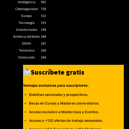
Inteligencia
942
Ciberseguridad
750
Europa
513
Tecnología
333
Oriente medio
294
América del Norte
284
DDHH
267
Terrorismo
266
Destacado
264
Suscríbete gratis
Ventajas exclusivas para suscriptores:
Boletines semanales y prospectivos.
Becas en Cursos y Másteres universitarios.
Acceso exclusivo a Masterclass y Eventos.
Acceso a +120 ofertas de trabajo semanales.