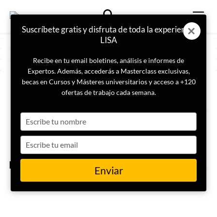
Suscríbete gratis y disfruta de toda la experiencia
LISA
Recibe en tu email boletines, análisis e informes de
Expertos. Además, accederás a Masterclass exclusivas,
becas en Cursos y Másteres universitarios y acceso a +120
ETIQUETA
Cártel de Sinaloa
ofertas de trabajo cada semana.
Type
Captura de Maduro, protestas
en Irán y amenaza de Trump a
your
Groenlandia
name
Type
your
email
BOLETÍN SEMANAL
Enviar
¿Cuáles son los cárteles
mexicanos más poderosos?