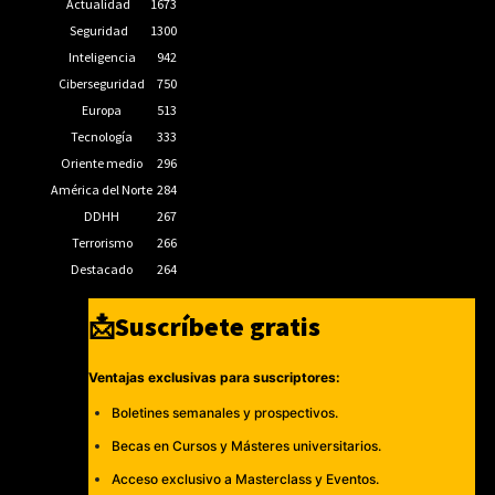
Actualidad
1673
Seguridad
1300
Inteligencia
942
Ciberseguridad
750
Europa
513
Tecnología
333
Oriente medio
296
América del Norte
284
DDHH
267
Terrorismo
266
Destacado
264
📩Suscríbete gratis
Ventajas exclusivas para suscriptores:
Boletines semanales y prospectivos.
Becas en Cursos y Másteres universitarios.
Acceso exclusivo a Masterclass y Eventos.