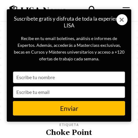
Suscríbete gratis y disfruta de toda la experiencia
LISA
Recibe en tu email boletines, análisis e informes de
Expertos. Además, accederás a Masterclass exclusivas,
becas en Cursos y Másteres universitarios y acceso a +120
ofertas de trabajo cada semana.
Type
your
name
Type
your
email
Enviar
ETIQUETA
Choke Point