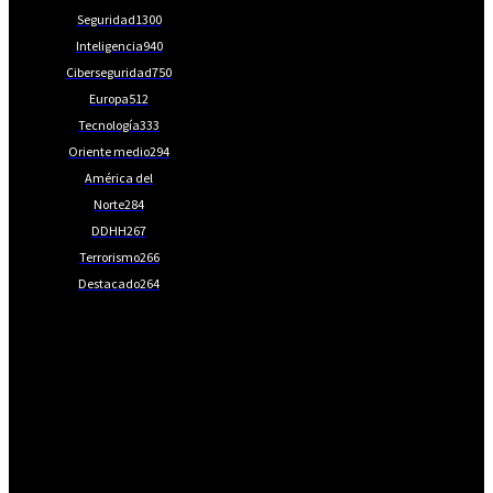
Seguridad
1300
Inteligencia
940
Ciberseguridad
750
Europa
512
Tecnología
333
Oriente medio
294
América del
Norte
284
DDHH
267
Terrorismo
266
Destacado
264
📩Suscríbete gratis
Ventajas exclusivas para suscriptores:
Boletines semanales y prospectivos.
Becas en Cursos y Másteres universitarios.
Acceso exclusivo a Masterclass y Eventos.
Acceso a +120 ofertas de trabajo semanales.
Acceso a LISA Comunidad y LISA Challenge.