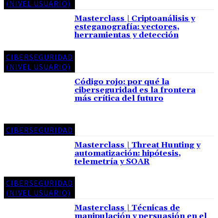
(NIVEL USUARIO)
Masterclass | Criptoanálisis y
esteganografía: vectores,
herramientas y detección
CIBERSEGURIDAD
(NIVEL USUARIO)
Código rojo: por qué la
ciberseguridad es la frontera
más crítica del futuro
CIBERSEGURIDAD
Masterclass | Threat Hunting y
automatización: hipótesis,
telemetría y SOAR
CIBERSEGURIDAD
(NIVEL USUARIO)
Masterclass | Técnicas de
manipulación y persuasión en el