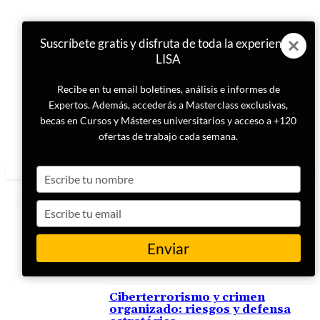
Suscríbete gratis y disfruta de toda la experiencia
LISA
Recibe en tu email boletines, análisis e informes de
Expertos. Además, accederás a Masterclass exclusivas,
becas en Cursos y Másteres universitarios y acceso a +120
ofertas de trabajo cada semana.
Type
your
name
Type
your
email
Enviar
ETIQUETA
Cibercrimen
Ciberterrorismo y crimen
organizado: riesgos y defensa