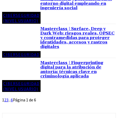
entorno digital empleando en
ingeniería social
CIBERSEGURIDAD
(NIVEL USUARIO)
Masterclass | Surface, Deep y
Dark Web: riesgos reales, OPSEC
y contramedidas para proteger
identidades, accesos y rastros
digitales
CIBERSEGURIDAD
Masterclass | Fingerprinting
digital para la atribución de
autoría: técnicas clave en
criminología aplicada
CIBERSEGURIDAD
(NIVEL USUARIO)
1
2
3
...
6
Página 1 de 6