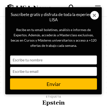
Suscríbete gratis y disfruta de toda la experiencia
LISA
Recibe en tu email boletines, análisis e informes de
Expertos. Además, accederás a Masterclass exclusivas,
becas en Cursos y Másteres universitarios y acceso a +120
ofertas de trabajo cada semana.
Type
your
name
Type
your
email
Enviar
ETIQUETA
Epstein