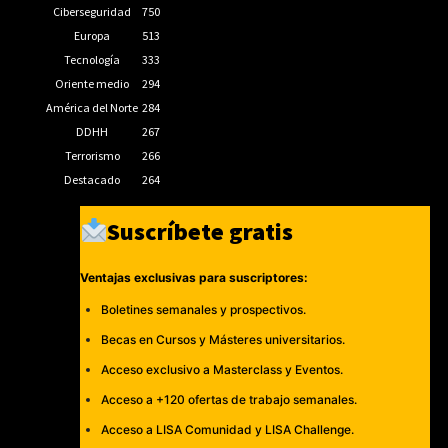
Ciberseguridad
750
Europa
513
Tecnología
333
Oriente medio
294
América del Norte
284
DDHH
267
Terrorismo
266
Destacado
264
Suscríbete gratis
Ventajas exclusivas para suscriptores:
Boletines semanales y prospectivos.
Becas en Cursos y Másteres universitarios.
Acceso exclusivo a Masterclass y Eventos.
Acceso a +120 ofertas de trabajo semanales.
Acceso a LISA Comunidad y LISA Challenge.