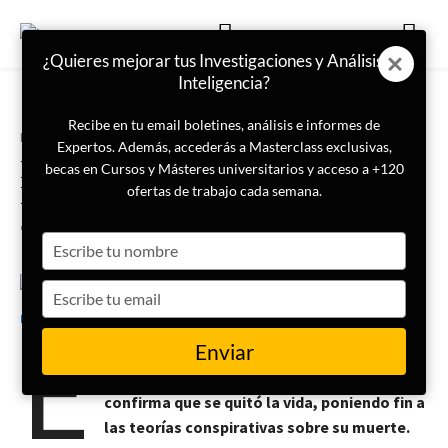
¿Quieres mejorar tus Investigaciones y Análisis de
Inteligencia?
Recibe en tu email boletines, análisis e informes de
Portada
Actualidad
Expertos. Además, accederás a Masterclass exclusivas,
El FBI niega que exista la lista
becas en Cursos y Másteres universitarios y acceso a +120
Epstein y asegura que el magnate
ofertas de trabajo cada semana.
se suicidó
Type
your
name
Type
7 de julio de 2025
LISA News
your
E
email
Enviar
l informe oficial descarta la existencia de
chantaje y asesinato del magnate y
confirma que se quitó la vida, poniendo fin a
las teorías conspirativas sobre su muerte.