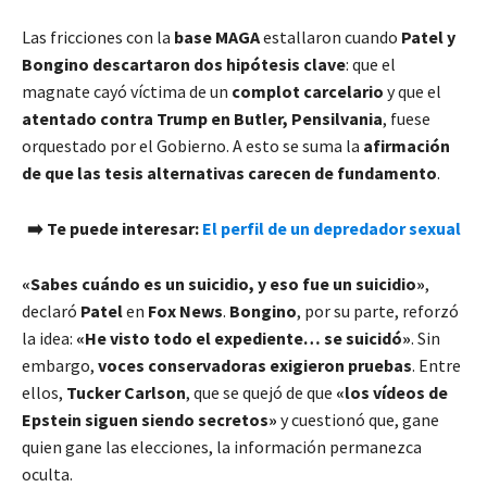
Las fricciones con la
base MAGA
estallaron cuando
Patel y
Bongino descartaron dos hipótesis clave
: que el
magnate cayó víctima de un
complot carcelario
y que el
atentado contra Trump en Butler, Pensilvania
, fuese
orquestado por el Gobierno. A esto se suma la
afirmación
de que las tesis alternativas carecen de fundamento
.
➡️ Te puede interesar:
El perfil de un depredador sexual
«Sabes cuándo es un suicidio, y eso fue un suicidio»
,
declaró
Patel
en
Fox News
.
Bongino
, por su parte, reforzó
la idea:
«He visto todo el expediente… se suicidó»
. Sin
embargo,
voces conservadoras exigieron pruebas
. Entre
ellos,
Tucker Carlson
, que se quejó de que
«los vídeos de
Epstein siguen siendo secretos»
y cuestionó que, gane
quien gane las elecciones, la información permanezca
oculta.