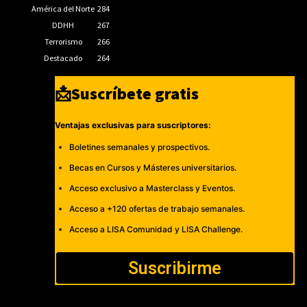
América del Norte
284
DDHH
267
Terrorismo
266
Destacado
264
📩Suscríbete gratis
Ventajas exclusivas para suscriptores:
Boletines semanales y prospectivos.
Becas en Cursos y Másteres universitarios.
Acceso exclusivo a Masterclass y Eventos.
Acceso a +120 ofertas de trabajo semanales.
Acceso a LISA Comunidad y LISA Challenge.
Suscribirme