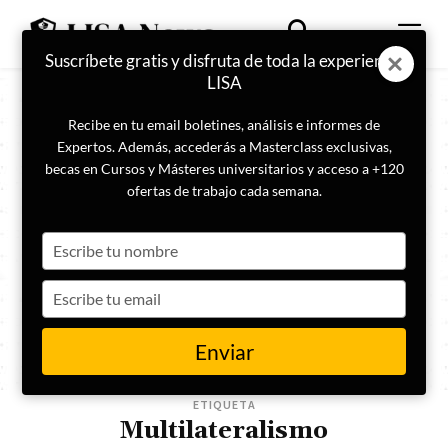
Suscríbete gratis y disfruta de toda la experiencia
LISA
Recibe en tu email boletines, análisis e informes de
Expertos. Además, accederás a Masterclass exclusivas,
becas en Cursos y Másteres universitarios y acceso a +120
ofertas de trabajo cada semana.
Type
your
name
Type
your
email
Enviar
ETIQUETA
Multilateralismo