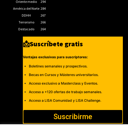
Oriente medio
294
América del Norte
284
DDHH
267
Terrorismo
266
Destacado
264
📩Suscríbete gratis
Ventajas exclusivas para suscriptores:
Boletines semanales y prospectivos.
Becas en Cursos y Másteres universitarios.
Acceso exclusivo a Masterclass y Eventos.
Acceso a +120 ofertas de trabajo semanales.
Acceso a LISA Comunidad y LISA Challenge.
Suscribirme