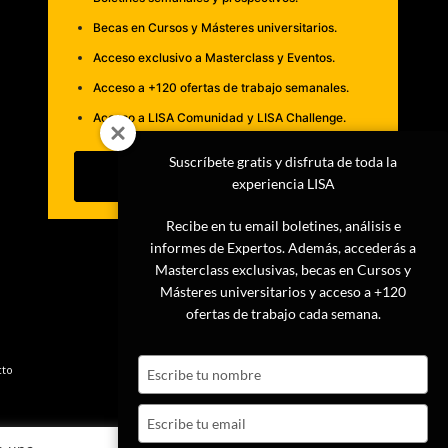
Becas en Cursos y Másteres universitarios.
Acceso exclusivo a Masterclass y Eventos.
Acceso a +120 ofertas de trabajo semanales.
Acceso a LISA Comunidad y LISA Challenge.
Suscríbete gratis y disfruta de toda la
Suscribirme
experiencia LISA
Recibe en tu email boletines, análisis e
informes de Expertos. Además, accederás a
Masterclass exclusivas, becas en Cursos y
Másteres universitarios y acceso a +120
ofertas de trabajo cada semana.
Type
cto
your
name
Type
your