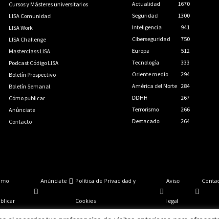
Actualidad
1670
Cursos y Másteres universitarios
Seguridad
1300
LISA Comunidad
Inteligencia
941
LISA Work
Ciberseguridad
750
LISA Challenge
Europa
512
Masterclass LISA
Tecnología
333
Podcast Código LISA
Oriente medio
294
Boletín Prospectivo
América del Norte
284
Boletín Semanal
DDHH
267
Cómo publicar
Terrorismo
266
Anúnciate
Destacado
264
Contacto
ómo
Anúnciate
Política de Privacidad y
Aviso
Conta
blicar
Cookies
legal
LISA News©. Creative Commons BY-NC-ND.