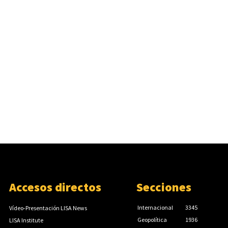
Accesos directos
Secciones
Internacional
3345
Vídeo-Presentación LISA News
Geopolítica
1936
LISA Institute