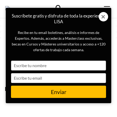
Suscríbete gratis y disfruta de toda la experiencia
LISA
Recibe en tu email boletines, análisis e informes de
Expertos. Además, accederás a Masterclass exclusivas,
becas en Cursos y Másteres universitarios y acceso a +120
ETIQUETA
Salidas profesionales
ofertas de trabajo cada semana.
Type
Masterclass | Trabajar en
estrategia y prospectiva: salidas
your
profesionales, funciones clave
name
Type
y perfiles más buscados
your
email
PROSPECTIVA
Enviar
Masterclass | Análisis causal
estratificado