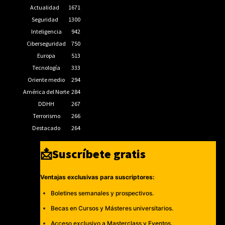
Actualidad
1671
Seguridad
1300
Inteligencia
942
Ciberseguridad
750
Europa
513
Tecnología
333
Oriente medio
294
América del Norte
284
DDHH
267
Terrorismo
266
Destacado
264
📩Suscríbete gratis
Ventajas exclusivas para suscriptores:
Boletines semanales y prospectivos.
Becas en Cursos y Másteres universitarios.
Acceso exclusivo a Masterclass y Eventos.