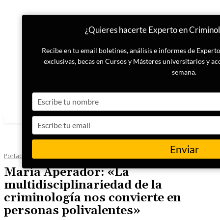
¿Quieres hacerte Experto en Criminol
Recibe en tu email boletines, análisis e informes de Exper
exclusivas, becas en Cursos y Másteres universitarios y ac
semana.
Type
your
name
Type
your
email
Enviar
Portada
Criminología
María Aperador: «La
multidisciplinariedad de la
criminología nos convierte en
personas polivalentes»