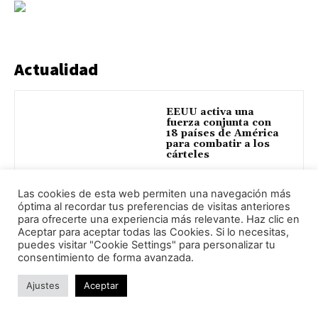
Actualidad
EEUU activa una
fuerza conjunta con
18 países de América
para combatir a los
cárteles
Las cookies de esta web permiten una navegación más
¿Por qué Ceuta y
óptima al recordar tus preferencias de visitas anteriores
Melilla no son
para ofrecerte una experiencia más relevante. Haz clic en
colonias españolas?
Aceptar para aceptar todas las Cookies. Si lo necesitas,
puedes visitar "Cookie Settings" para personalizar tu
consentimiento de forma avanzada.
Ajustes
Aceptar
Marruecos culpa a
las redes de trata y a
la desinformación de