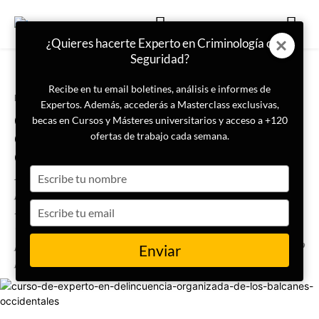
¿Quieres hacerte Experto en Criminología o
Seguridad?
Recibe en tu email boletines, análisis e informes de
Portada
Formación
Expertos. Además, accederás a Masterclass exclusivas,
Curso de Experto en Delincuencia
becas en Cursos y Másteres universitarios y acceso a +120
Organizada de los Balcanes
ofertas de trabajo cada semana.
Occidentales
Type
Adquiere los conocimientos y las habilidades necesarias
your
para detectar, prevenir, analizar, investigar y combatir a
name
Type
las principales organizaciones criminales de los Balcanes
your
Occidentales, al ser una amenaza cada vez más grave
email
para la Seguridad Nacional de diferentes los Estados. ¡No
Enviar
pierdas tu plaza!