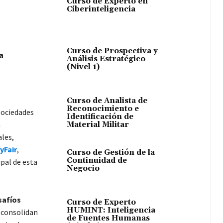
Curso de Experto en
Ciberinteligencia
Curso de Prospectiva y
a
Análisis Estratégico
(Nivel 1)
Curso de Analista de
Reconocimiento e
sociedades
Identificación de
a
Material Militar
ales,
yFair
,
Curso de Gestión de la
Continuidad de
pal de esta
Negocio
safíos
Curso de Experto
HUMINT: Inteligencia
 consolidan
de Fuentes Humanas