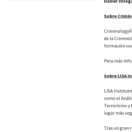
Daniel Villeg
Sobre Crimin
CriminologyFai
de la Criminol
formación con
Para más inf
Sobre LISA In
LISA Institute
como el Anális
Terrorismo y l
lugar más segu
Tras un gran r