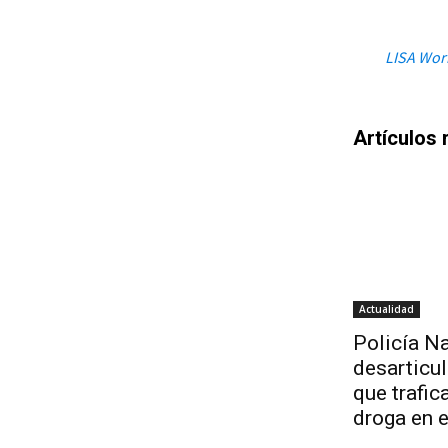
LISA Work
Artículos 
Actualidad
Policía Na
desarticu
que trafic
droga en 