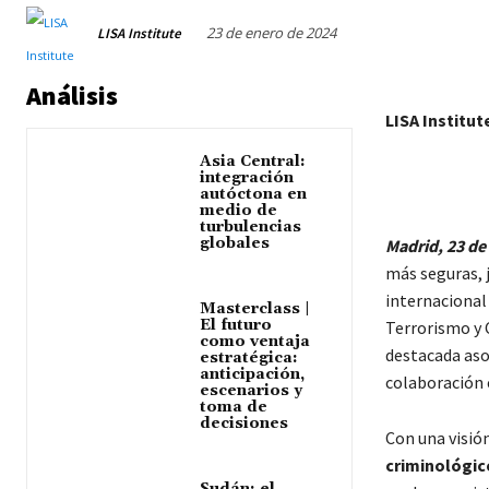
23 de enero de 2024
LISA Institute
Análisis
LISA Institut
Asia Central:
integración
autóctona en
medio de
turbulencias
globales
Madrid, 23 de
más seguras, j
internacional
Masterclass |
El futuro
Terrorismo y 
como ventaja
destacada asoc
estratégica:
anticipación,
colaboración e
escenarios y
toma de
decisiones
Con una visió
criminológi