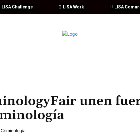
LISA Challenge
LISA Work
LISA Comun
IA
CIBERSEGURIDAD
SEGURIDAD
DDHH
FORMACIÓ
minologyFair unen fue
riminología