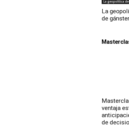
La geopolítica de
La geopolí
de gánster
Mastercla
Mastercla
ventaja es
anticipaci
de decisi