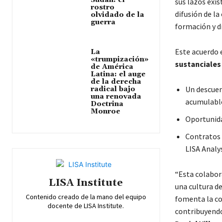
Sudán: el
sus lazos exi
rostro
difusión de la
olvidado de la
guerra
formación y d
Este acuerdo 
La
«trumpización»
sustanciales
de América
Latina: el auge
de la derecha
Un descuen
radical bajo
una renovada
acumulable
Doctrina
Monroe
Oportunida
Contratos d
LISA Analys
“Esta colabor
LISA Institute
una cultura de
Contenido creado de la mano del equipo
fomenta la con
docente de LISA Institute.
contribuyendo