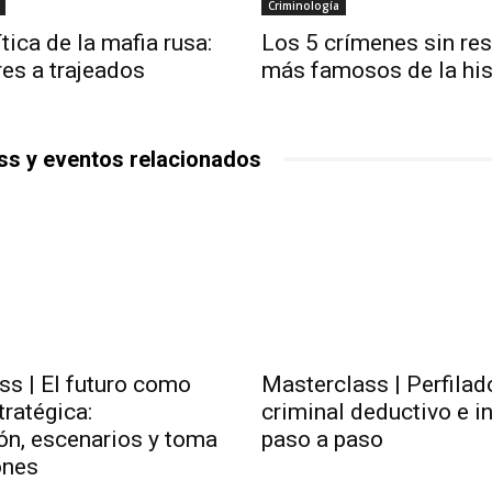
Criminología
tica de la mafia rusa:
Los 5 crímenes sin res
es a trajeados
más famosos de la his
ss y eventos relacionados
ss | El futuro como
Masterclass | Perfilad
tratégica:
criminal deductivo e i
ón, escenarios y toma
paso a paso
ones