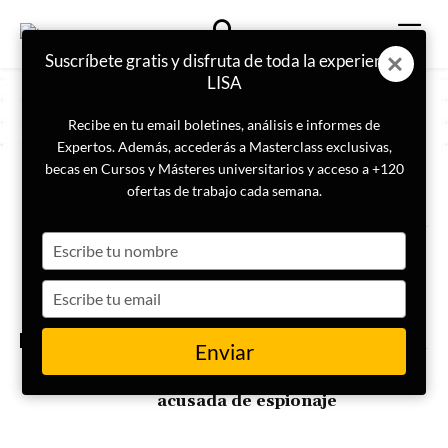
Suscríbete gratis y disfruta de toda la experiencia
LISA
Recibe en tu email boletines, análisis e informes de
Expertos. Además, accederás a Masterclass exclusivas,
becas en Cursos y Másteres universitarios y acceso a +120
ETIQUETA
Servicios de Intelingencia
ofertas de trabajo cada semana.
Type
El primer ministro de Armenia
confirma que abandonará la
your
OTSC
name
Type
your
email
ACTUALIDAD
Enviar
Las autoridades de Dinamarca
detienen a una mujer rusa
acusada de espionaje