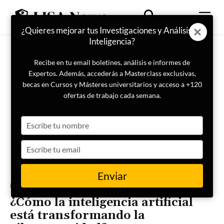
¿Quieres mejorar tus Investigaciones y Análisis de
Inteligencia?
Recibe en tu email boletines, análisis e informes de
Expertos. Además, accederás a Masterclass exclusivas,
becas en Cursos y Másteres universitarios y acceso a +120
ofertas de trabajo cada semana.
Type
your
name
Type
your
email
Enviar
Portada
IA Geopolítica Seguridad Nacional
¿Cómo la inteligencia artificial
está transformando la