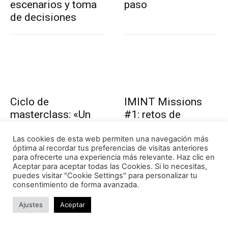
escenarios y toma
paso
de decisiones
Ciclo de
IMINT Missions
masterclass: «Un
#1: retos de
mundo falaz:
inteligencia de
geopolítica y
imágenes con
Las cookies de esta web permiten una navegación más
óptima al recordar tus preferencias de visitas anteriores
tecnología»
premio (Misión
para ofrecerte una experiencia más relevante. Haz clic en
cerrada)
Aceptar para aceptar todas las Cookies. Si lo necesitas,
puedes visitar "Cookie Settings" para personalizar tu
consentimiento de forma avanzada.
Ajustes
Aceptar