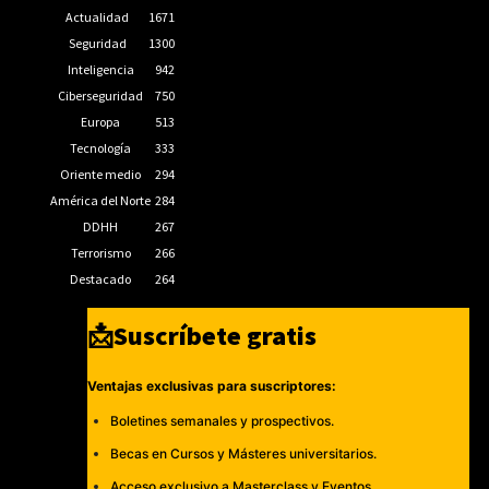
Actualidad
1671
Seguridad
1300
Inteligencia
942
Ciberseguridad
750
Europa
513
Tecnología
333
Oriente medio
294
América del Norte
284
DDHH
267
Terrorismo
266
Destacado
264
📩Suscríbete gratis
Ventajas exclusivas para suscriptores:
Boletines semanales y prospectivos.
Becas en Cursos y Másteres universitarios.
Acceso exclusivo a Masterclass y Eventos.