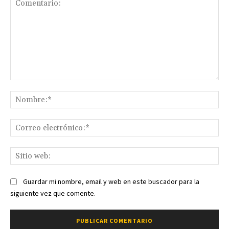
Comentario:
No
Co
ele
Sit
we
Guardar mi nombre, email y web en este buscador para la
siguiente vez que comente.