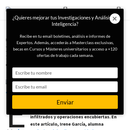
¿Quieres mejorar tus Investigaciones y Análisis de
Inteligencia?
Recibe en tu email boletines, análisis e informes de
Portada
Inteligencia
Expertos. Además, accederás a Masterclass exclusivas,
El tablero invisible: cómo
becas en Cursos y Másteres universitarios y acceso a +120
funciona el contraespionaje en la
ofertas de trabajo cada semana.
era digital
Type
your
name
Type
21 de mayo de 2026
Irene García
your
E
email
Enviar
n la era digital, el contraespionaje ha dejado
de depender únicamente de agentes
infiltrados y operaciones encubiertas. En
este artículo, Irene García, alumna