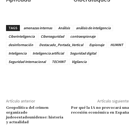
TAGS
amenazas internas
Análisis
análisis de inteligencia
Ciberinteligencia
Ciberseguridad
contraespionaje
desinformación
Destacado_Portada_Vertical
Espionaje
HUMINT
Inteligencia
Inteligencia artificial
Seguridad digital
Seguridad Internacional
TECHINT
Vigilancia
Artículo anterior
Artículo siguiente
Geopolítica del crimen
Por qué la IA no provocará una
organizado
recesión económica en España
judeoestadounidense: historia
y actualidad