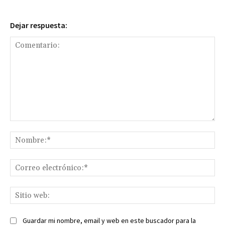
Dejar respuesta:
Comentario:
No
Co
ele
Sit
we
Guardar mi nombre, email y web en este buscador para la