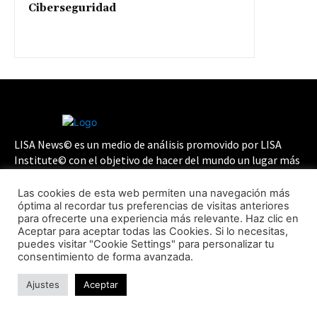
Ciberseguridad
LISA News© es un medio de análisis promovido por LISA
Institute© con el objetivo de hacer del mundo un lugar más
seguro, justo y protegido a través de análisis en materia de
Geopolítica, Inteligencia, Ciberseguridad, Criminología y
Las cookies de esta web permiten una navegación más
Derechos Humanos, entre otros.
óptima al recordar tus preferencias de visitas anteriores
para ofrecerte una experiencia más relevante. Haz clic en
Aceptar para aceptar todas las Cookies. Si lo necesitas,
Súmate a la Comunidad:
puedes visitar "Cookie Settings" para personalizar tu
consentimiento de forma avanzada.
Ajustes
Aceptar