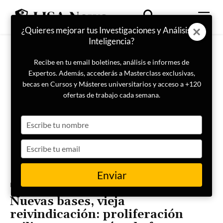
¿Quieres mejorar tus Investigaciones y Análisis de
Inteligencia?
Recibe en tu email boletines, análisis e informes de
Expertos. Además, accederás a Masterclass exclusivas,
becas en Cursos y Másteres universitarios y acceso a +120
ofertas de trabajo cada semana.
Type
your
name
Type
your
email
Enviar
Portada
Inteligencia
Nuevas bases, vieja
reivindicación: proliferación