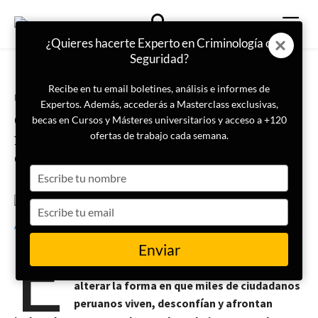
¿Quieres hacerte Experto en Criminología o
Seguridad?
Recibe en tu email boletines, análisis e informes de
Portada
Internacional
Expertos. Además, accederás a Masterclass exclusivas,
Cuando el miedo sustituye al voto:
becas en Cursos y Másteres universitarios y acceso a +120
inseguridad, crimen organizado y
ofertas de trabajo cada semana.
democracia en Perú
Type
your
name
Type
26 de mayo de 2026
Thaís Armengol
your
E
email
Enviar
l avance del crimen organizado y la
expansión del miedo cotidiano empiezan a
alterar la forma en que miles de ciudadanos
peruanos viven, desconfían y afrontan