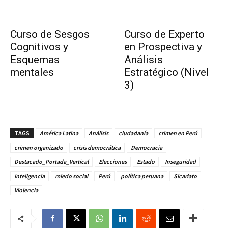
Curso de Sesgos
Curso de Experto
Cognitivos y
en Prospectiva y
Esquemas
Análisis
mentales
Estratégico (Nivel
3)
TAGS
América Latina
Análisis
ciudadanía
crimen en Perú
crimen organizado
crisis democrática
Democracia
Destacado_Portada_Vertical
Elecciones
Estado
Inseguridad
Inteligencia
miedo social
Perú
política peruana
Sicariato
Violencia