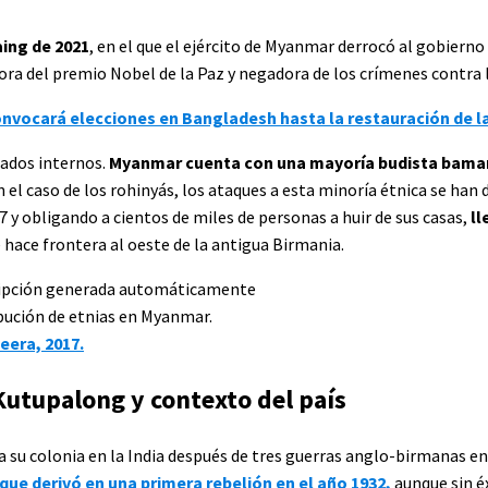
aing de 2021
, en el que el ejército de Myanmar derrocó al gobierno
ra del premio Nobel de la Paz y negadora de los crímenes contra l
vocará elecciones en Bangladesh hasta la restauración de la
zados internos.
Myanmar cuenta con una mayoría budista bamar
 el caso de los rohinyás, los ataques a esta minoría étnica se han
y obligando a cientos de miles de personas a huir de sus casas,
ll
e hace frontera al oeste de la antigua Birmania.
ibución de etnias en Myanmar.
eera, 2017.
Kutupalong y contexto del país
a su colonia en la India después de tres guerras anglo-birmanas en
ue derivó en una primera rebelión en el año 1932,
aunque sin éx