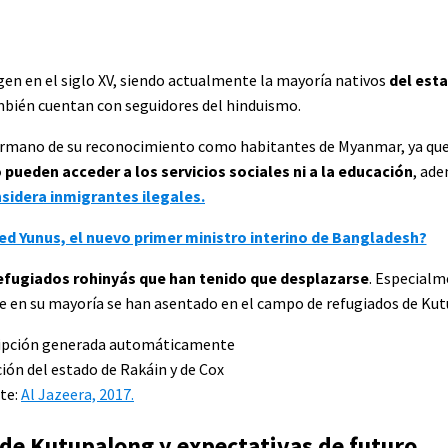
en en el siglo XV, siendo actualmente la mayoría nativos
del est
bién cuentan con seguidores del hinduismo.
 birmano de su reconocimiento como habitantes de Myanmar, ya que 
 pueden acceder a los servicios sociales ni a la educación
, ade
nsidera inmigrantes ilegales.
d Yunus, el nuevo primer ministro interino de Bangladesh?
refugiados rohinyás que han tenido que desplazarse
. Especialm
que en su mayoría se han asentado en el campo de refugiados de Ku
ión del estado de Rakáin y de Cox
nte:
Al Jazeera, 2017.
 de Kutupalong y expectativas de futuro