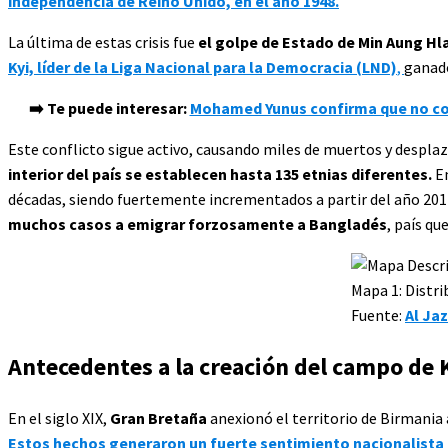
independencia de Reino Unido, en el año 1948.
La última de estas crisis fue
el golpe de Estado de Min Aung Hl
Kyi, líder de la Liga Nacional para la Democracia (LND)
,
ganado
➡️ Te puede interesar:
Mohamed Yunus confirma que no con
Este conflicto sigue activo, causando miles de muertos y despla
interior del país se establecen hasta 135 etnias diferentes.
En
décadas, siendo fuertemente incrementados a partir del año 2017 
muchos casos a emigrar forzosamente a Bangladés
, país qu
Mapa 1: Distr
Fuente:
Al Jaz
Antecedentes a la creación del campo de 
En el siglo XIX,
Gran Bretaña
anexionó el territorio de Birmania 
Estos hechos generaron un fuerte sentimiento nacionalista q