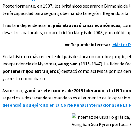
Posteriormente, en 1937, los británicos separaron Birmania de la
tenía capacidad para seguir gobernando la región, llegando a la 
Tras la independencia,
el país atravesó crisis económicas
, com
desastres naturales, como el ciclón Nargis de 2008, y una débil ap
➡️ Te puede interesar:
Máster P
En la historia más reciente del país destaca un nombre propio, e
independencia de Myanmar,
Aung San
(1915-1947). La líder de f
por tener hijos extranjeros
) destacó como activista por los de
y arresto domiciliario.
Asimismo,
ganó las elecciones de 2015 liderando a la LND co
aspectos a destacar de su mandato es el aumento de la opresión a
defendió a su ejército en la Corte Penal Internacional de La 
Aung San Suu Kyi en portada. 