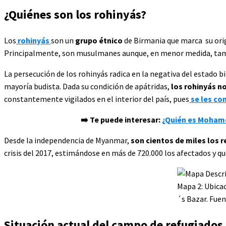
¿Quiénes son los rohinyás?
Los
rohinyás
son un
grupo étnico
de Birmania que marca su orig
Principalmente, son musulmanes aunque, en menor medida, tam
La persecución de los rohinyás radica en la negativa del estado
mayoría budista. Dada su condición de apátridas,
los rohinyás no
constantemente vigilados en el interior del país, pues
se les co
➡️ Te puede interesar:
¿Quién es Mohame
Desde la independencia de Myanmar,
son cientos de miles los 
crisis del 2017, estimándose en más de 720.000 los afectados y 
Mapa 2: Ubicac
´s Bazar. Fue
Situación actual del campo de refugiados