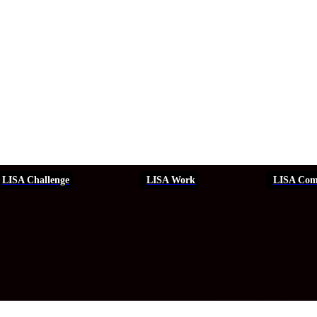
LISA Challenge
LISA Work
LISA Com
ERSEGURIDAD
SEGURIDAD
DDHH
FORMACIÓN
EVEN