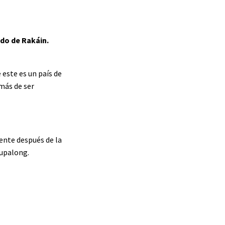
ado de Rakáin.
este es un país de
más de ser
ente después de la
tupalong.