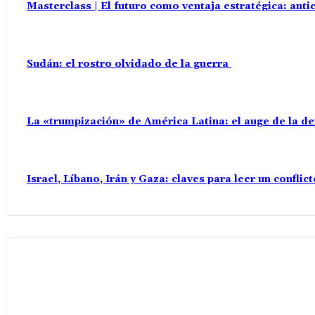
Masterclass | El futuro como ventaja estratégica: anti
Sudán: el rostro olvidado de la guerra
La «trumpización» de América Latina: el auge de la d
Israel, Líbano, Irán y Gaza: claves para leer un confli