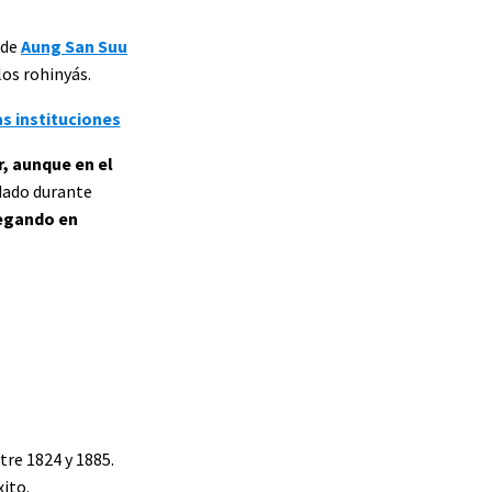
 de
Aung San Suu
os rohinyás.
s instituciones
, aunque en el
 dado durante
egando en
tre 1824 y 1885.
ito.