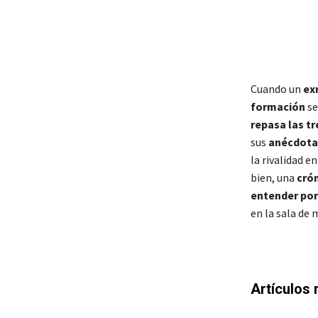
Cuando un
exm
formación
se
repasa las t
sus
anécdotas
la rivalidad e
bien, una
crón
entender por
en la sala de
Artículos 