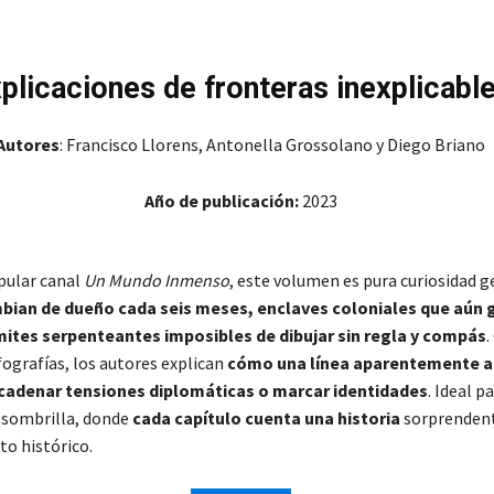
plicaciones de fronteras inexplicabl
Autores
: Francisco Llorens, Antonella Grossolano y Diego Briano
Año de publicación:
2023
pular canal
Un Mundo Inmenso
, este volumen es pura curiosidad g
mbian de dueño cada seis meses, enclaves coloniales que aún
ímites serpenteantes imposibles de dibujar sin regla y compás
fografías, los autores explican
cómo una línea aparentemente 
adenar tensiones diplomáticas o marcar identidades
. Ideal p
a sombrilla, donde
cada capítulo cuenta una historia
sorprendente
to histórico.