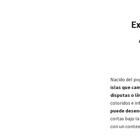
Ex
Nacido del po
islas que ca
disputas o l
coloridos e in
puede desenc
cortas bajo l
con un contex