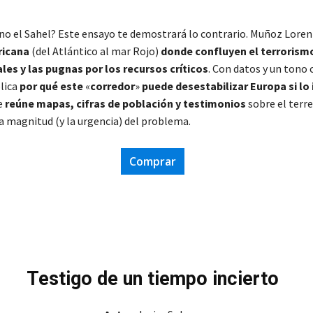
ano el Sahel? Este ensayo te demostrará lo contrario. Muñoz Lore
ricana
(del Atlántico al mar Rojo)
donde confluyen el terrorismo
les y las pugnas por los recursos críticos
. Con datos y un tono 
lica
por qué este
«
corredor
»
puede desestabilizar Europa si l
e
reúne mapas, cifras de población y testimonios
sobre el terr
 magnitud (y la urgencia) del problema.
Comprar
Testigo de un tiempo incierto