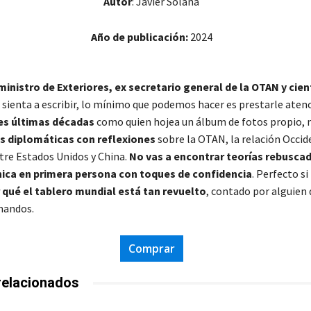
Autor
: Javier Solana
Año de publicación:
2024
inistro de Exteriores, ex secretario general de la OTAN y cien
 sienta a escribir, lo mínimo que podemos hacer es prestarle aten
res últimas décadas
como quien hojea un álbum de fotos propio,
 diplomáticas con reflexiones
sobre la OTAN, la relación Occid
ntre Estados Unidos y China
.
No vas a encontrar teorías rebusca
ica en primera persona con toques de confidencia
. Perfecto si
 qué el tablero mundial está tan revuelto
, contado por alguien
 mandos.
Comprar
relacionados