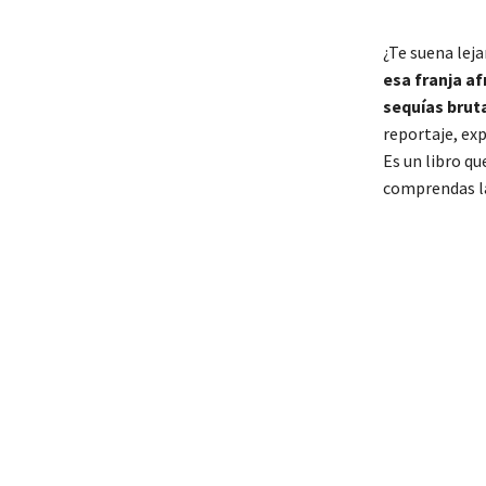
¿Te suena lej
esa franja af
sequías bruta
reportaje, exp
Es un libro qu
comprendas la