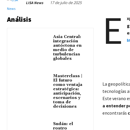
17 de julio de 2025
LISA News
E
Análisis
x
g
e
Asia Central:
I
integración
autóctona en
medio de
turbulencias
globales
Masterclass |
El futuro
La geopolític
como ventaja
estratégica:
tecnologías al
anticipación,
escenarios y
Este verano e
toma de
a entender p
decisiones
encontrarás
c
Sudán: el
rostro