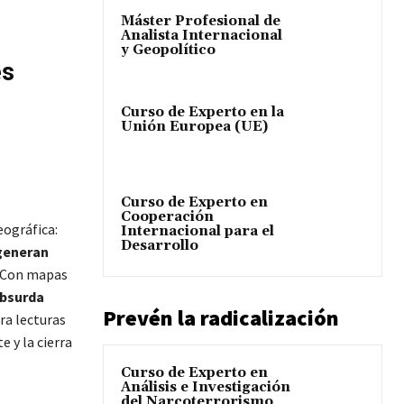
Máster Profesional de
Analista Internacional
y Geopolítico
es
Curso de Experto en la
Unión Europea (UE)
Curso de Experto en
Cooperación
eográfica:
Internacional para el
Desarrollo
 generan
. Con mapas
absurda
Prevén la radicalización
ara lecturas
 y la cierra
Curso de Experto en
Análisis e Investigación
del Narcoterrorismo