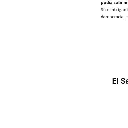
podía salir m
Si te intriga
democracia, es
El S