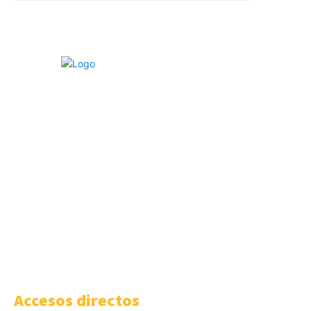
LISA News© es un medio de análisis promovido por LISA
Institute© con el objetivo de hacer del mundo un lugar más
seguro, justo y protegido a través de análisis en materia de
Geopolítica, Inteligencia, Ciberseguridad, Criminología y
Derechos Humanos, entre otros.
Súmate a la Comunidad:
Accesos directos