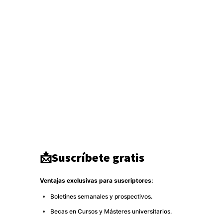
Geopolítica
1936
Actualidad
1671
Seguridad
1300
Inteligencia
942
Ciberseguridad
750
Europa
513
Tecnología
333
Oriente medio
294
América del Norte
284
DDHH
267
Terrorismo
266
Destacado
264
📩Suscríbete gratis
Ventajas exclusivas para suscriptores:
Boletines semanales y prospectivos.
Becas en Cursos y Másteres universitarios.