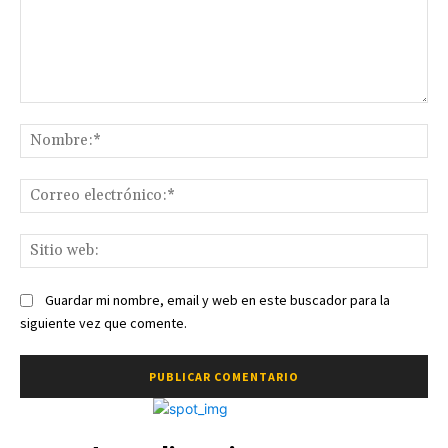
Comentario:
No
Co
ele
Sit
we
Guardar mi nombre, email y web en este buscador para la
siguiente vez que comente.