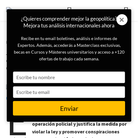
¿Quieres comprender mejor la geopolítica?
Mejora tus análisis internacionales ahora
Recibe en tu email boletines, análisis e informes de
Portada
Actualidad
Expertos. Además, accederás a Masterclass exclusivas,
Alemania prohíbe un movimiento
becas en Cursos y Másteres universitarios y acceso a +120
extremista vinculado a
ofertas de trabajo cada semana.
Ciudadanos del Reich
Type
your
name
Type
13 de mayo de 2025
LISA News
your
E
email
Enviar
l gobierno alemán ilegaliza el mayor grupo
de los «Ciudadanos del Reich» tras una
operación policial y justifica la medida por
violar la ley y promover conspiraciones