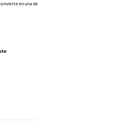
 convierte en una de
ute
: