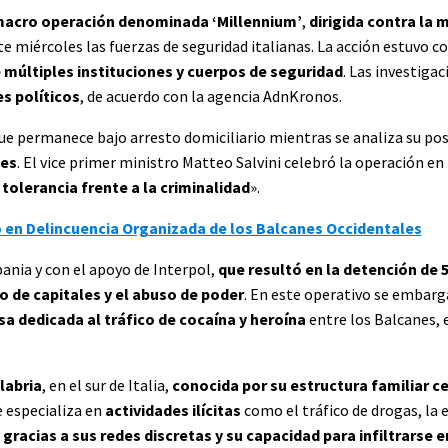
 macro operación denominada ‘Millennium’
,
dirigida contra la 
e miércoles las fuerzas de seguridad italianas. La acción estuvo c
 múltiples instituciones y cuerpos de seguridad
. Las investiga
s políticos
, de acuerdo con la agencia AdnKronos.
que permanece bajo arresto domiciliario mientras se analiza su po
les
. El vice primer ministro Matteo Salvini celebró la operación en 
tolerancia frente a la criminalidad
».
 en Delincuencia Organizada de los Balcanes Occidentales
ania y con el apoyo de Interpol,
que resultó en la detención de 
 de capitales y el abuso de poder
. En este operativo se embar
sa dedicada al tráfico de cocaína y heroína
entre los Balcanes, 
labria
, en el sur de Italia,
conocida por su estructura familiar ce
e especializa en
actividades ilícitas
como el tráfico de drogas, la e
o
gracias a sus redes discretas y su capacidad para infiltrarse 