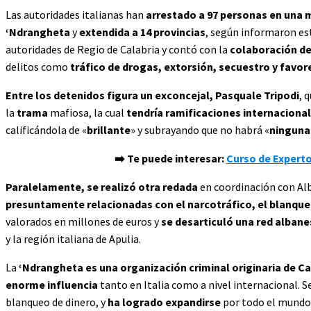
Las autoridades italianas han
arrestado a 97 personas en una
‘Ndrangheta
y
extendida a 14 provincias
, según informaron est
autoridades de Regio de Calabria y contó con la
colaboración de
delitos como
tráfico de drogas, extorsión, secuestro y favore
Entre los detenidos figura un exconcejal, Pasquale Tripodi
, 
la
trama
mafiosa, la cual
tendría ramificaciones internaciona
calificándola de «
brillante
» y subrayando que no habrá «
ninguna 
➡️ Te puede interesar:
Curso de Experto
Paralelamente, se realizó otra redada
en coordinación con Alb
presuntamente relacionadas con el narcotráfico, el blanqueo
valorados en millones de euros y
se desarticuló una red albane
y la región italiana de Apulia.
La
‘Ndrangheta es una organización criminal originaria de Ca
enorme influencia
tanto en Italia como a nivel internacional. S
blanqueo de dinero, y
ha logrado expandirse
por todo el mund