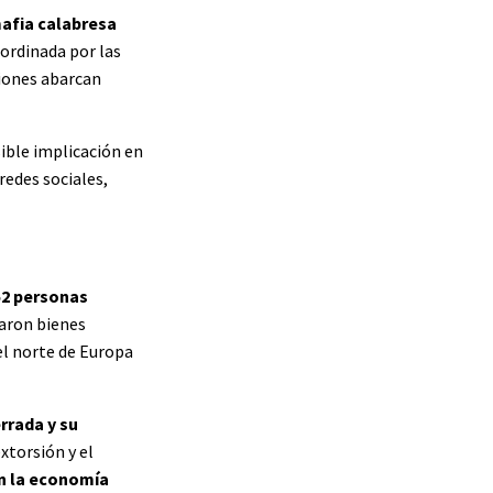
mafia calabresa
oordinada por las
ciones abarcan
sible implicación en
redes sociales,
52 personas
garon bienes
el norte de Europa
rrada y su
xtorsión y el
en la economía