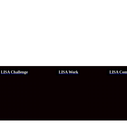
LISA Challenge
LISA Work
LISA Com
ERSEGURIDAD
SEGURIDAD
DDHH
FORMACIÓN
EVEN