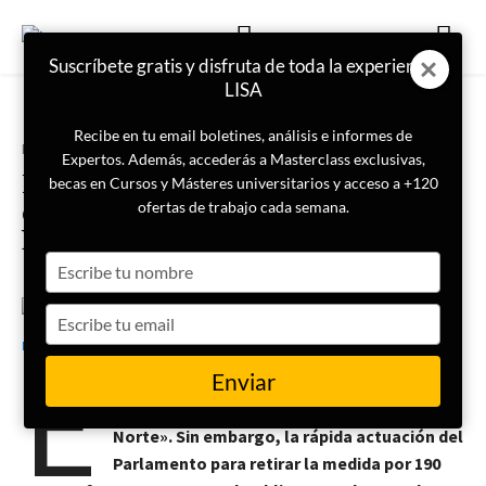
Suscríbete gratis y disfruta de toda la experiencia
LISA
Recibe en tu email boletines, análisis e informes de
Portada
Internacional
Expertos. Además, accederás a Masterclass exclusivas,
El presidente de Corea del Sur
becas en Cursos y Másteres universitarios y acceso a +120
declara la ley marcial y la retira a
ofertas de trabajo cada semana.
las horas
Type
your
name
Type
4 de diciembre de 2024
LISA News
your
E
email
Enviar
l objetivo, según el mandatario, era
«derrocar a las fuerzas afines a Corea del
Norte». Sin embargo, la rápida actuación del
Parlamento para retirar la medida por 190