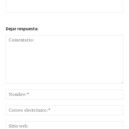
Dejar respuesta:
Comentario:
No
Co
ele
Sit