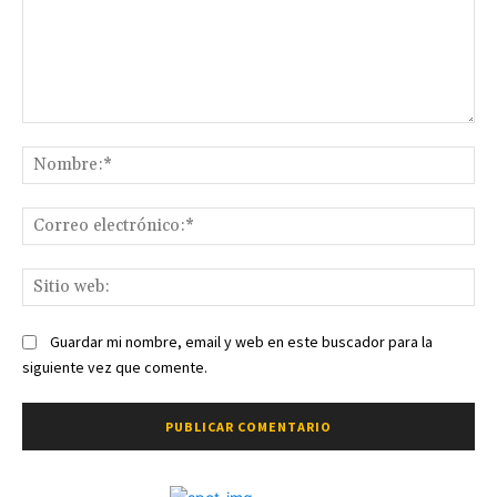
Comentario:
No
Co
ele
Sit
we
Guardar mi nombre, email y web en este buscador para la
siguiente vez que comente.