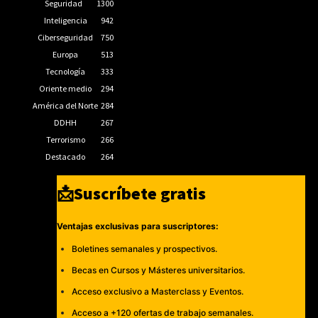
Seguridad
1300
Inteligencia
942
Ciberseguridad
750
Europa
513
Tecnología
333
Oriente medio
294
América del Norte
284
DDHH
267
Terrorismo
266
Destacado
264
📩Suscríbete gratis
Ventajas exclusivas para suscriptores:
Boletines semanales y prospectivos.
Becas en Cursos y Másteres universitarios.
Acceso exclusivo a Masterclass y Eventos.
Acceso a +120 ofertas de trabajo semanales.