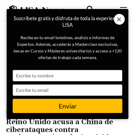
Suscríbete gratis y disfruta de toda la experiencia
LISA
Recibe en tu email boletines, análisis e informes de
Expertos. Además, accederás a Masterclass exclusivas,
becas en Cursos y Másteres universitarios y acceso a +120
ofertas de trabajo cada semana.
Type
your
name
Type
your
email
Enviar
Portada
Ciberseguridad
Reino Unido acusa a China de
ciberataques contra