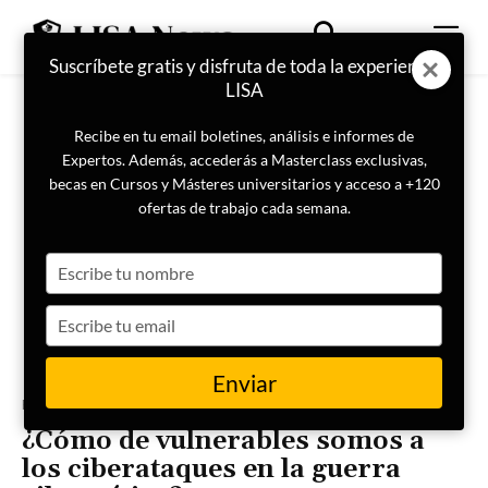
Suscríbete gratis y disfruta de toda la experiencia
LISA
Recibe en tu email boletines, análisis e informes de
Expertos. Además, accederás a Masterclass exclusivas,
becas en Cursos y Másteres universitarios y acceso a +120
ofertas de trabajo cada semana.
Type
your
name
Type
your
email
Enviar
Portada
Actualidad
¿Cómo de vulnerables somos a
los ciberataques en la guerra