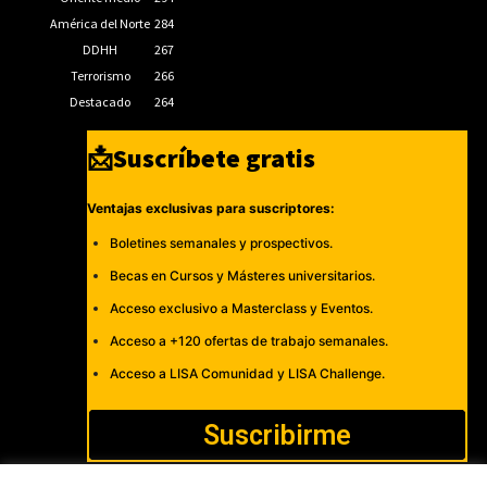
América del Norte
284
DDHH
267
Terrorismo
266
Destacado
264
📩Suscríbete gratis
Ventajas exclusivas para suscriptores:
Boletines semanales y prospectivos.
Becas en Cursos y Másteres universitarios.
Acceso exclusivo a Masterclass y Eventos.
Acceso a +120 ofertas de trabajo semanales.
Acceso a LISA Comunidad y LISA Challenge.
Suscribirme