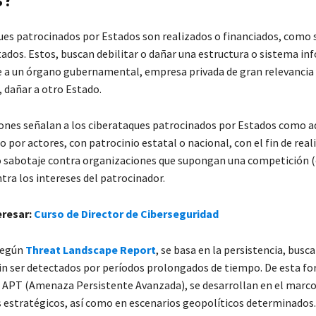
s?
ues patrocinados por Estados son realizados o financiados, como
tados. Estos, buscan debilitar o dañar una estructura o sistema in
 a un órgano gubernamental, empresa privada de gran relevancia 
 dañar a otro Estado.
iones señalan a los ciberataques patrocinados por Estados como a
o por actores, con patrocinio estatal o nacional, con el fin de real
o sabotaje contra organizaciones que supongan una competición (
ntra los intereses del patrocinador.
eresar:
Curso de Director de Ciberseguridad
 según
Threat Landscape Report
, se basa en la persistencia, busc
n ser detectados por períodos prolongados de tiempo. De esta fo
e APT (Amenaza Persistente Avanzada), se desarrollan en el marc
s estratégicos, así como en escenarios geopolíticos determinados.