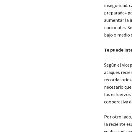
inseguridad: c
preparada» pa
aumentar la i
nacionales. Se
bajo o medio 
Te puede int
Según el vicep
ataques recie
recordatorio»
necesario que
los esfuerzos 
cooperativa de
Por otro lado,
la reciente es
vuelve cada ve