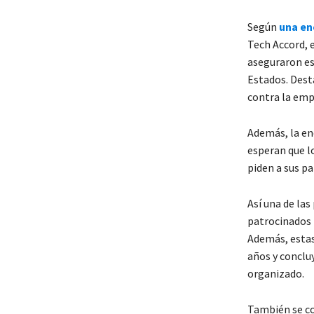
Según
una en
Tech Accord, 
aseguraron es
Estados. Dest
contra la emp
Además, la en
esperan que l
piden a sus p
Así una de las
patrocinados 
Además, estas
años y conclu
organizado.
También se co