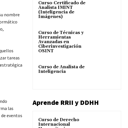
Curso-Certificado de
Analista IMINT
(Inteligencia de
 su nombre
Imágenes)
formático
o,
Curso de Técnicas y
Herramientas
Avanzadas en
Ciberinvestigación
quellos
OSINT
izar tareas
estratégica
Curso de Analista de
Inteligencia
Aprende RRII y DDHH
ando
rma las
o de eventos
Curso de Derecho
Internacional