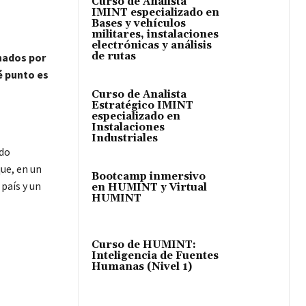
Curso de Analista
IMINT especializado en
Bases y vehículos
militares, instalaciones
electrónicas y análisis
de rutas
inados por
é punto es
Curso de Analista
Estratégico IMINT
especializado en
Instalaciones
Industriales
ado
ue, en un
Bootcamp inmersivo
país y un
en HUMINT y Virtual
HUMINT
Curso de HUMINT:
Inteligencia de Fuentes
Humanas (Nivel 1)