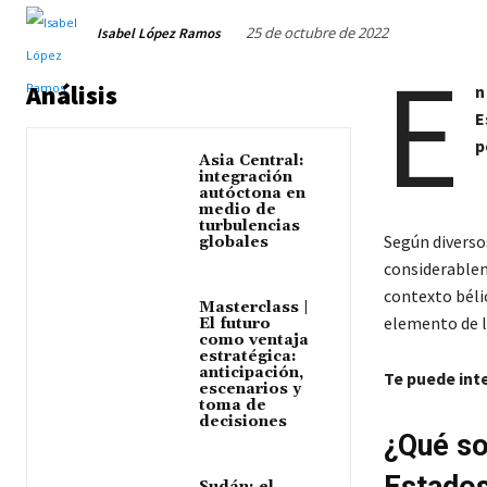
25 de octubre de 2022
Isabel López Ramos
E
Análisis
n
E
p
Asia Central:
integración
autóctona en
medio de
turbulencias
Según diverso
globales
considerablem
contexto bélic
Masterclass |
elemento de l
El futuro
como ventaja
estratégica:
anticipación,
Te puede int
escenarios y
toma de
decisiones
¿Qué so