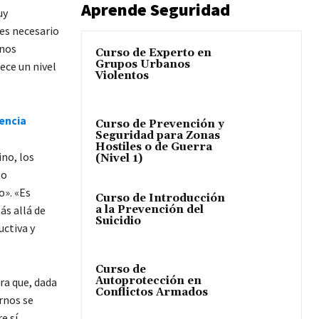
Aprende Seguridad
uy
 es necesario
rnos
Curso de Experto en
Grupos Urbanos
ece un nivel
Violentos
encia
Curso de Prevención y
Seguridad para Zonas
Hostiles o de Guerra
ino, los
(Nivel 1)
so
». «Es
Curso de Introducción
a la Prevención del
ás allá de
Suicidio
uctiva y
Curso de
Autoprotección en
ra que, dada
Conflictos Armados
rnos se
e sí