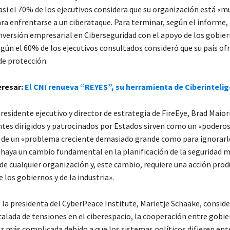
asi el 70% de los ejecutivos considera que su organización está «m
ra enfrentarse a un ciberataque. Para terminar, según el informe,
nversión empresarial en Ciberseguridad con el apoyo de los gobie
gún el 60% de los ejecutivos consultados consideró que su país ofr
de protección.
eresar:
El CNI renueva “REYES”, su herramienta de Ciberintelig
residente ejecutivo y director de estrategia de FireEye, Brad Maior
ntes dirigidos y patrocinados por Estados sirven como un «podero
 de un «problema creciente demasiado grande como para ignorarlo
 haya un cambio fundamental en la planificación de la seguridad m
de cualquier organización y, este cambio, requiere una acción prod
 los gobiernos y de la industria».
 la presidenta del CyberPeace Institute, Marietje Schaake, conside
calada de tensiones en el ciberespacio, la cooperación entre gobie
z más complicada debido a que los sistemas políticos difieren entr