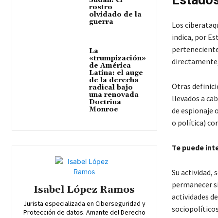
Estado
Sudán: el
rostro
olvidado de la
guerra
Los ciberataq
indica, por Es
perteneciente
La
«trumpización»
directamente,
de América
Latina: el auge
de la derecha
Otras definic
radical bajo
una renovada
llevados a cab
Doctrina
Monroe
de espionaje 
o política) co
Te puede int
Su actividad,
permanecer si
Isabel López Ramos
actividades d
Jurista especializada en Ciberseguridad y
sociopolítico
Protección de datos. Amante del Derecho