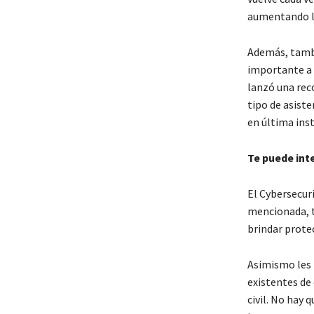
aumentando l
Además, tamb
importante a 
lanzó una rec
tipo de asiste
en última inst
Te puede int
El Cybersecur
mencionada, t
brindar protec
Asimismo les 
existentes de
civil. No hay