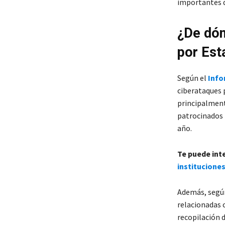
importantes d
¿De dón
por Est
Según el
Info
ciberataques 
principalment
patrocinados 
año.
Te puede int
instituciones
Además, según
relacionadas c
recopilación d