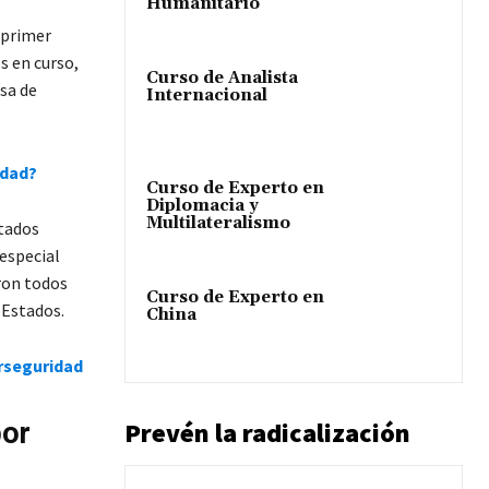
Humanitario
 primer
s en curso,
Curso de Analista
usa de
Internacional
idad?
Curso de Experto en
Diplomacia y
Multilateralismo
tados
 especial
ron todos
Curso de Experto en
 Estados.
China
erseguridad
Prevén la radicalización
por