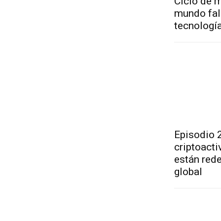
Ciclo de 
mundo fala
tecnologí
Episodio 2
criptoacti
están red
global