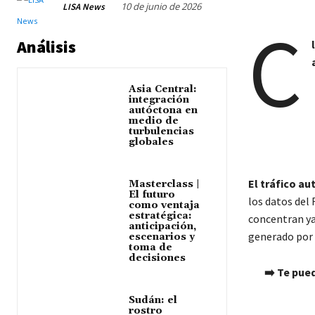
10 de junio de 2026
LISA News
C
Análisis
Asia Central:
integración
autóctona en
medio de
turbulencias
globales
El tráfico a
Masterclass |
El futuro
los datos del 
como ventaja
estratégica:
concentran ya
anticipación,
generado por 
escenarios y
toma de
decisiones
➡️ Te pue
Sudán: el
rostro