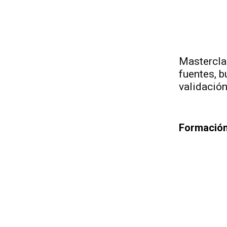
Mastercla
fuentes, 
validació
Formación