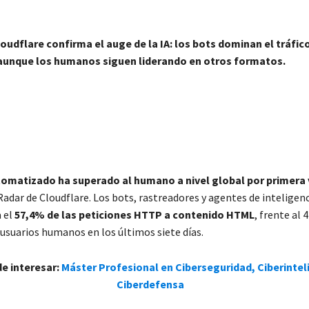
loudflare confirma el auge de la IA: los bots dominan el tráfic
aunque los humanos siguen liderando en otros formatos.
utomatizado ha superado al humano a nivel global por primera
Radar de Cloudflare. Los bots, rastreadores y agentes de inteligenci
 el
57,4% de las peticiones HTTP a contenido HTML
, frente al 
usuarios humanos en los últimos siete días.
de interesar:
Máster Profesional en Ciberseguridad, Ciberintel
Ciberdefensa