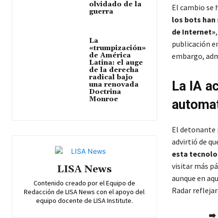
olvidado de la
El cambio se 
guerra
los bots han 
de Internet»
La
publicación en
«trumpización»
embargo, adm
de América
Latina: el auge
de la derecha
radical bajo
La IA ac
una renovada
Doctrina
Monroe
automa
El detonante p
advirtió de qu
esta tecnolo
visitar más pá
LISA News
aunque en aqu
Contenido creado por el Equipo de
Radar refleja
Redacción de LISA News con el apoyo del
equipo docente de LISA Institute.
➡️