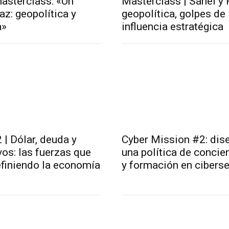
masterclass: «Un
Masterclass | Sahel y 
z: geopolítica y
geopolítica, golpes de
a»
influencia estratégica
 | Dólar, deuda y
Cyber Mission #2: dis
vos: las fuerzas que
una política de concie
efiniendo la economía
y formación en cibers