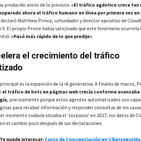
ha producido antes de lo previsto.
«El tráfico agéntico crece tan
superado ahora el tráfico humano en línea por primera vez en 
, declaró Matthew Prince, cofundador y director ejecutivo de Cloudf
 X. El propio Prince había vaticinado que este fenómeno ocurriría 
itió:
«Pasó más rápido de lo que predije»
.
elera el crecimiento del tráfico
tizado
rincipal es la expansión de la IA generativa. A finales de marzo, P
e
el tráfico de bots en páginas web crecía conforme avanzaba 
gía
, precisamente porque estos agentes automatizados son capa
ginas para recabar información y responder consultas de los usuari
el momento todavía situaba el ‘sorpasso’ en 2027, los datos de Cl
ron el cambio poco después de sus declaraciones.
 Te puede interesar:
Curso de Concienciación en Cibersegurida