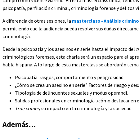
campo como Vicente Garrido. En esta masterclass única, tendrás 
psicopatía, perfilación criminal, criminología forense y delitos v
A diferencia de otras sesiones, la
masterclass «Análisis crimin
permitiendo que la audiencia pueda resolver sus dudas directame
criminología.
Desde la psicopatía y los asesinos en serie hasta el impacto del
t
criminológicos forenses, esta charla será un espacio para el apre
habla hispana. A lo largo de esta masterclass se abordarán tem
Psicopatía: rasgos, comportamiento y peligrosidad
¿Cómo se crea un asesino en serie? Factores de riesgo y des
Tipología de delincuentes sexuales y modus operandi.
Salidas profesionales en criminología: ¿cómo destacar en e
True crime
y su impacto en la criminología y la sociedad.
Además…