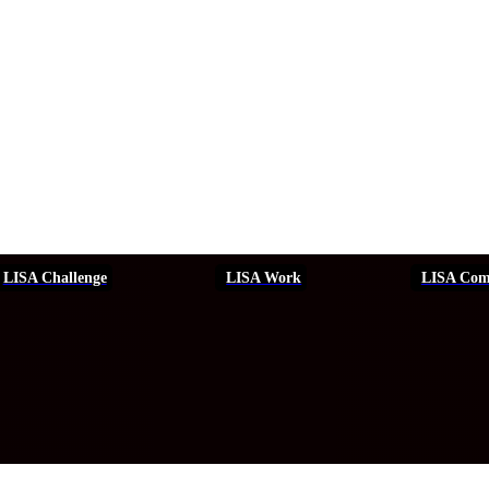
LISA Challenge
LISA Work
LISA Com
ERSEGURIDAD
SEGURIDAD
DDHH
FORMACIÓN
EVEN