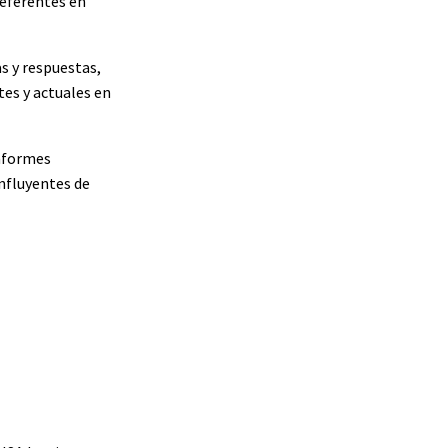
referentes en
s y respuestas,
tes y actuales en
informes
influyentes de