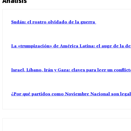
Análisis
Sudán: el rostro olvidado de la guerra
La «trumpización» de América Latina: el auge de la d
Israel, Líbano, Irán y Gaza: claves para leer un confli
¿Por qué partidos como Noviembre Nacional son lega