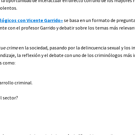
la oportunidad de interactuar en directo con uno de los mayores 
iolentos.
ológicos con Vicente Garrido»
se basa en un formato de pregunta
nte con el profesor Garrido y debatir sobre los temas más relevan
rue crime
en la sociedad, pasando por la delincuencia sexual y los 
ndizaje, la reflexión y el debate con uno de los criminólogos más 
as como:
arrollo criminal.
l sector?