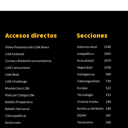
Accesos directos
Secciones
Internacional
3340
Vídeo-Presentación LISA News
Geopolítica
1933
LISA Institute
Actualidad
1670
Cursos y Másteres universitarios
Seguridad
1300
LISA Comunidad
Inteligencia
940
LISA Work
Ciberseguridad
750
LISA Challenge
Europa
512
Masterclass LISA
Tecnología
333
Podcast Código LISA
Oriente medio
294
Boletín Prospectivo
América del Norte
284
Boletín Semanal
DDHH
267
Cómo publicar
Terrorismo
266
Anúnciate