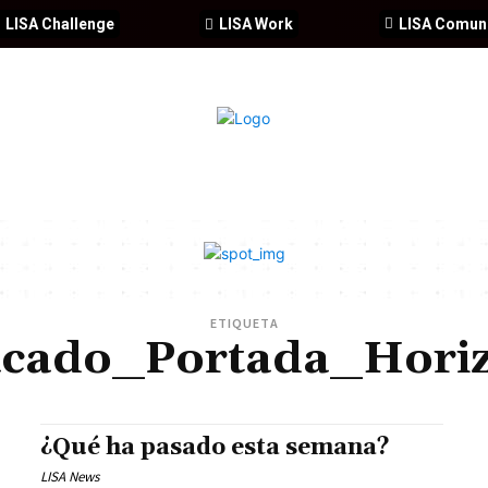
LISA Challenge
LISA Work
LISA Comun
IA
CIBERSEGURIDAD
SEGURIDAD
DDHH
FORMACIÓ
ETIQUETA
acado_Portada_Horiz
¿Qué ha pasado esta semana?
LISA News