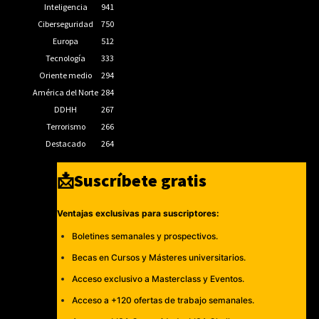
Inteligencia
941
Ciberseguridad
750
Europa
512
Tecnología
333
Oriente medio
294
América del Norte
284
DDHH
267
Terrorismo
266
Destacado
264
📩Suscríbete gratis
Ventajas exclusivas para suscriptores:
Boletines semanales y prospectivos.
Becas en Cursos y Másteres universitarios.
Acceso exclusivo a Masterclass y Eventos.
Acceso a +120 ofertas de trabajo semanales.