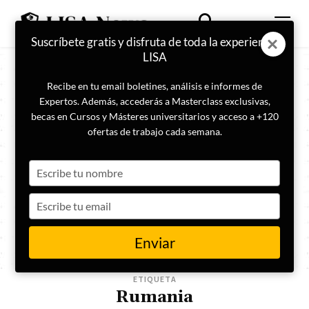
Suscríbete gratis y disfruta de toda la experiencia
LISA
Recibe en tu email boletines, análisis e informes de
Expertos. Además, accederás a Masterclass exclusivas,
becas en Cursos y Másteres universitarios y acceso a +120
ofertas de trabajo cada semana.
Type
your
name
Type
your
email
Enviar
ETIQUETA
Rumania