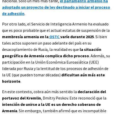
nacional. Solo un mes más tarde,
el parlamento armenio ha
adoptado un proyecto de ley destinado a iniciar el proceso
de adhesión
.
Por otro lado, el Servicio de Inteligencia Armenio ha evaluado
que es poco probable que el actual estatus de suspensión de la
membresía armenia en la
OSTC
varíe durante 2025
. Si bien
tales actos suponen un paso adelante del país en su
desacoplamiento de Rusia, la realidad es que
la situación
geográfica de Armenia complica dicho proceso
. Además, su
participación en la Unión Económica Euroasiática (UEE)
liderada por Rusia y la lentitud de los procesos de adhesión de
la UE (que pueden tomar décadas)
dificultan aún más este
horizonte
.
En este contexto, cobra aún más sentido la
declaración del
portavoz del Kremlin
, Dmitry Peskov. Este reconoció que la
intención de unirse a la UE es un derecho soberano de
Armenia
. Sin embargo, también afirmó que es incompatible