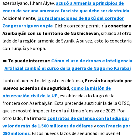
azerbaiyano, Ilham Alyev,
acusó a Armenia a principios de
enero de ser una amenaza fascista que debe ser destruida
.
Adicionalmente,
las reclamaciones de Bakú del corredor
Zangezur siguen en pie
. Dicho corredor permitiría
conectar a
Azerbaiyán con su territorio de Nakhichevan
, situado al otro
lado de la región armenia de Syunik. A su vez, esto lo conectaría
con Turquía y Europa.
➡️
Te puede interesar:
Cómo el uso de drones e Inteligencia
Artificial cambió el curso de la guerra de Nagorno Karabaj
Junto al aumento del gasto en defensa,
Ereván ha optado por
nuevos acuerdos de seguridad
,
como la misión de
observación civil de la UE
, establecida a lo largo de la
frontera con Azerbaiyán. Esta pretende sustituir la de la OTSC,
que se mostró impotente en la última ofensiva de 2023. Por
otro lado, ha firmado
contratos de defensa con la India por
valor de más de 1.500 millones de dólares
y
con Francia por
250 millones
. Estos nuevos lazos de seguridad incluyen el