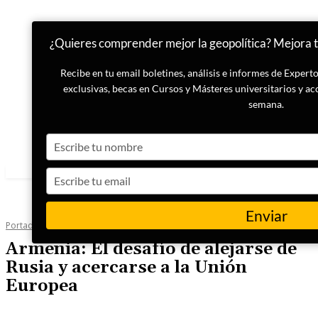
¿Quieres comprender mejor la geopolítica? Mejora tu
Recibe en tu email boletines, análisis e informes de Exper
exclusivas, becas en Cursos y Másteres universitarios y ac
semana.
Type
your
name
Type
your
email
Enviar
Portada
Geopolítica
Armenia: El desafío de alejarse de
Rusia y acercarse a la Unión
Europea