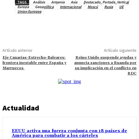
TAGS
Análisis
Armenia
Asia
Destacado_Portada_Vertical
Europa
Geopolítica
Internacional
Moscú
Rusia
UE
Union Europea
Artículo anterior
Artículo siguiente
Eje Canarias-Estrecho-Baleares:
Reino Unido suspende ayudas y
frontera inestable entre España y
anuncia sanciones a Ruanda por
Marruecos
su implicación en el conflicto en
RDC
Actualidad
EEUU activa una fuerza conjunta con 18 países de
América para combatir a los cárteles