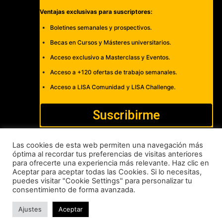
Ventajas exclusivas para suscriptores:
Boletines semanales y prospectivos.
Becas en Cursos y Másteres universitarios.
Acceso exclusivo a Masterclass y Eventos.
Acceso a +120 ofertas de trabajo semanales.
Acceso a LISA Comunidad y LISA Challenge.
Suscribirme
Las cookies de esta web permiten una navegación más
óptima al recordar tus preferencias de visitas anteriores
para ofrecerte una experiencia más relevante. Haz clic en
Cómo publicar
Anúnciate
Política de Privacidad y Cookies
Aceptar para aceptar todas las Cookies. Si lo necesitas,
puedes visitar "Cookie Settings" para personalizar tu
Aviso legal
Contacto
consentimiento de forma avanzada.
LISA News©. Creative Commons BY-NC-ND.
Ajustes
Aceptar