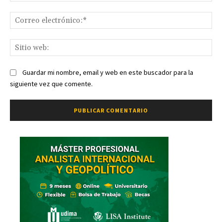
Co
ele
Sit
we
Guardar mi nombre, email y web en este buscador para la
siguiente vez que comente.