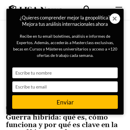
¿Quieres comprender mejor la geopolítica?
Mejora tus análisis internacionales ahora
Recibe en tu email boletines, análisis e informes de
Expertos. Además, accederás a Masterclass exclusivas,
becas en Cursos y Másteres universitarios y acceso a +120
ofertas de trabajo cada semana.
Type
your
name
Type
your
email
Enviar
Portada
Internacional
Guerra híbrida: qué es, cómo
funciona y por qué es clave en la