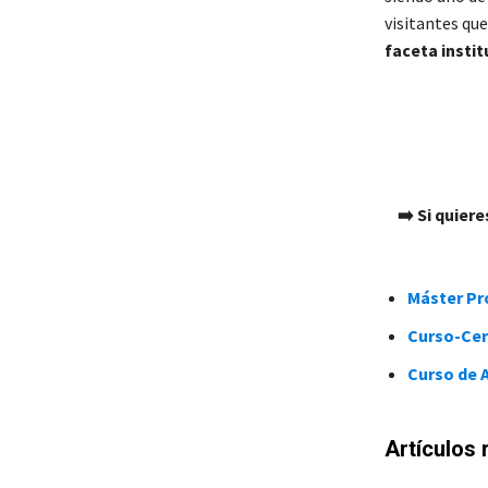
visitantes qu
faceta instit
➡️ Si quier
Máster Pro
Curso-Cert
Curso de A
Artículos 