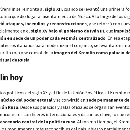
 Kremlin se remonta al
siglo XII
, cuando se levantó una primera fo
olina que dio lugar al asentamiento de Moscú. A lo largo de los sig
ió ataques, incendios y reconstrucciones
, y se reforzó con nue
ecialmente en el
siglo XV bajo el gobierno de Iván III
, que
impulsó
ón en sede de un poder cada vez más centralizado
. En esa eta
uitectos italianos para modernizar el conjunto, se levantaron i
drillo rojo y se consolidó la
imagen del Kremlin como palacio de
ritual de Rusia
.
lin hoy
os políticos del siglo XX y el fin de la Unión Soviética, el Kremlin
o
núcleo del poder estatal
y se convirtió en
sede permanente de
ción Rusa
. Desde sus palacios y salas oficiales se organizan evento
ncuentros con líderes internacionales y discursos clave, lo que re
escenario central de la política rusa
. Al mismo tiempo, el Kreml
 los monumentos más reconocibles del país, abierto parcialmente