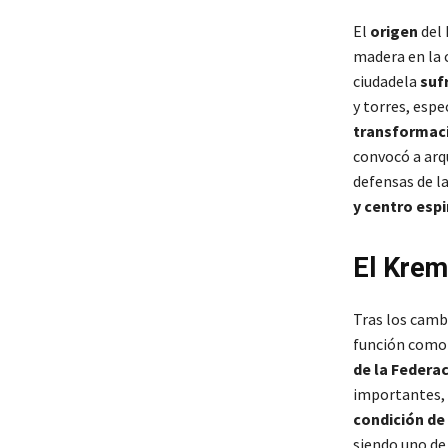
El
origen
del
madera en la c
ciudadela
sufr
y torres, esp
transformaci
convocó a arq
defensas de la
y centro espi
El Krem
Tras los cambi
función com
de la Federa
importantes, e
condición de 
siendo uno de