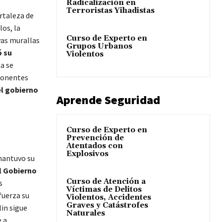
Radicalización en
Terroristas Yihadistas
rtaleza de
los, la
Curso de Experto en
vas murallas
Grupos Urbanos
 su
Violentos
pa se
mponentes
l gobierno
Aprende Seguridad
Curso de Experto en
Prevención de
Atentados con
Explosivos
 mantuvo su
l Gobierno
Curso de Atención a
s
Víctimas de Delitos
fuerza su
Violentos, Accidentes
Graves y Catástrofes
in sigue
Naturales
 a