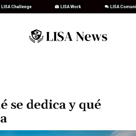
LISA Challenge
LISA Work
LISA Comun
IA
CIBERSEGURIDAD
SEGURIDAD
DDHH
FORMACIÓN
é se dedica y qué
ia