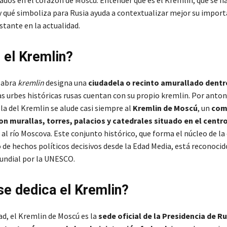
y qué simboliza para Rusia ayuda a contextualizar mejor su import
tante en la actualidad.​
 el Kremlin?
alabra
kremlin
designa una
ciudadela o recinto amurallado dentr
rias urbes históricas rusas cuentan con su propio kremlin. Por anto
la del Kremlin se alude casi siempre al
Kremlin de Moscú
, un
com
on murallas, torres, palacios y catedrales situado en el centro
o al río Moscova. Este conjunto histórico, que forma el núcleo de la 
o de hechos políticos decisivos desde la Edad Media, está reconoci
undial por la UNESCO.
se dedica el Kremlin?
ad, el Kremlin de Moscú es la
sede oficial de la Presidencia de Ru