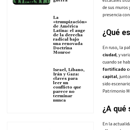
guerra
de sus muros 
presencia cons
La
«trumpización»
de América
¿Qué es
Latina: el auge
de la derecha
radical bajo
una renovada
En ruso, la p
Doctrina
Monroe
ciudad
, y va
cuando se hab
fortificado c
Israel, Líbano,
Irán y Gaza:
capital
, junt
claves para
leer un
sido escenari
conflicto que
Patrimonio M
parece no
terminar
nunca
¿A qué 
En la actualid