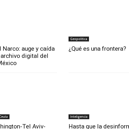
Geopolítica
l Narco: auge y caída
¿Qué es una frontera?
archivo digital del
México
 Ceuta
Inteligencia
hington-Tel Aviv-
Hasta que la desinfor