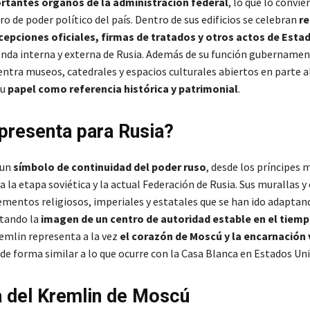
rtantes órganos de la administración federal
, lo que lo convie
ro de poder político del país. Dentro de sus edificios se celebran
re
ecepciones oficiales, firmas de tratados y otros actos de Esta
nda interna y externa de Rusia. Además de su función gubernament
ntra museos, catedrales y espacios culturales abiertos en parte al
su
papel como referencia histórica y patrimonial
.
presenta para Rusia?
 un
símbolo de continuidad del poder ruso
, desde los príncipes 
a la etapa soviética y la actual Federación de Rusia. Sus murallas y 
mentos religiosos, imperiales y estatales que se han ido adaptan
tando la
imagen de un centro de autoridad estable en el tiem
emlin representa a la vez
el corazón de Moscú y la encarnación 
 de forma similar a lo que ocurre con la Casa Blanca en Estados Uni
a del Kremlin de Moscú