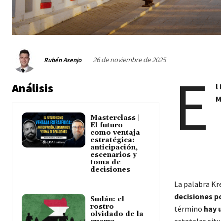
26 de noviembre de 2025
Rubén Asenjo
E
Análisis
l
M
Masterclass |
El futuro
como ventaja
estratégica:
anticipación,
escenarios y
toma de
decisiones
La palabra K
decisiones po
Sudán: el
rostro
término
hay 
olvidado de la
estatales sit