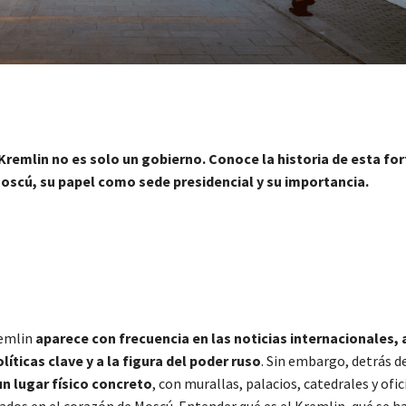
 Kremlin no es solo un gobierno. Conoce la historia de esta fo
oscú, su papel como sede presidencial y su importancia.
remlin
aparece con frecuencia en las noticias internacionales, 
líticas clave y a la figura del poder ruso
. Sin embargo, detrás d
un lugar físico concreto
, con murallas, palacios, catedrales y ofic
uados en el corazón de Moscú. Entender qué es el Kremlin, qué se h