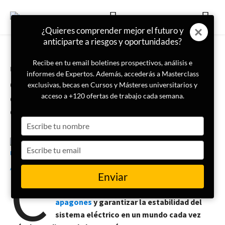
¿Quieres comprender mejor el futuro y
anticiparte a riesgos y oportunidades?
Recibe en tu email boletines prospectivos, análisis e
Portada
Infraestructuras críticas
informes de Expertos. Además, accederás a Masterclass
Oscilación fuerte en la red
exclusivas, becas en Cursos y Másteres universitarios y
eléctrica: qué es y por qué puede
acceso a +120 ofertas de trabajo cada semana.
causar un apagón
Type
your
name
Type
25 de agosto de 2025
Rubén Asenjo
your
C
email
Enviar
omprender las oscilaciones fuertes en la
red eléctrica es clave para prevenir
apagones
y garantizar la estabilidad del
sistema eléctrico en un mundo cada vez