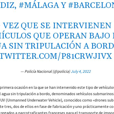
DIZ
,
#MÁLAGA
Y
#BARCELO
ª VEZ QUE SE INTERVIENEN
ÍCULOS QUE OPERAN BAJO 
A SIN TRIPULACIÓN A BOR
.TWITTER.COM/P81CRWJIVX
— Policía Nacional (@policia)
July 4, 2022
 primera ocasión en la que se han intervenido este tipo de vehículo
l agua sin tripulación a bordo, denominados vehículos submarinos
UUV (Unmanned Underwater Vehicle), conocidos como «drones sub
 tres, dos de ellos en fase de fabricación y uno prácticamente co
tregados a narcotraficantes franceses para el transporte de impo