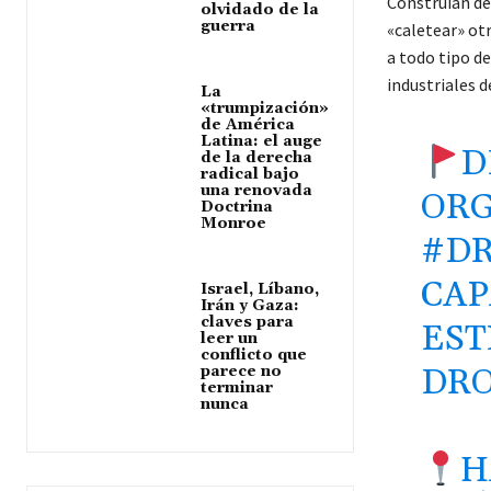
Construían de
olvidado de la
guerra
«caletear» ot
a todo tipo de
industriales d
La
«trumpización»
de América
Latina: el auge
D
de la derecha
radical bajo
una renovada
ORG
Doctrina
Monroe
#D
CAP
Israel, Líbano,
Irán y Gaza:
claves para
EST
leer un
conflicto que
DR
parece no
terminar
nunca
H