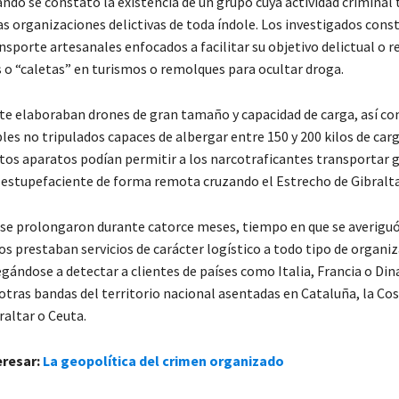
ando se constató la existencia de un grupo cuya actividad criminal
as organizaciones delictivas de toda índole. Los investigados cons
sporte artesanales enfocados a facilitar su objetivo delictual o r
 o “caletas” en turismos o remolques para ocultar droga.
 elaboraban drones de gran tamaño y capacidad de carga, así c
es no tripulados capaces de albergar entre 150 y 200 kilos de carg
stos aparatos podían permitir a los narcotraficantes transportar 
 estupefaciente de forma remota cruzando el Estrecho de Gibralta
 se prolongaron durante catorce meses, tiempo en que se averig
os prestaban servicios de carácter logístico a todo tipo de organi
egándose a detectar a clientes de países como Italia, Francia o Din
tras bandas del territorio nacional asentadas en Cataluña, la Cost
altar o Ceuta.
eresar:
La geopolítica del crimen organizado