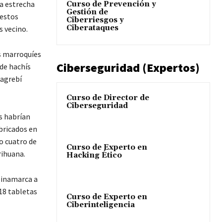
a estrecha
Curso de Prevención y
Gestión de
 estos
Ciberriesgos y
Ciberataques
s vecino.
os marroquíes
Ciberseguridad (Expertos)
de hachís
magrebí
Curso de Director de
Ciberseguridad
es habrían
bricados en
o cuatro de
Curso de Experto en
rihuana.
Hacking Ético
Dinamarca a
218 tabletas
Curso de Experto en
Ciberinteligencia