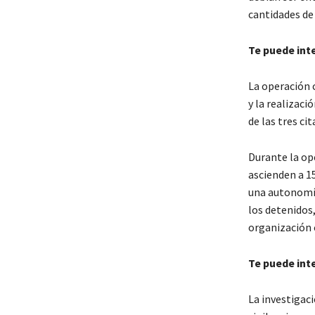
cantidades de
Te puede int
La operación c
y la realizaci
de las tres ci
Durante la op
ascienden a 1
una autonomía
los detenidos,
organización c
Te puede int
La investigac