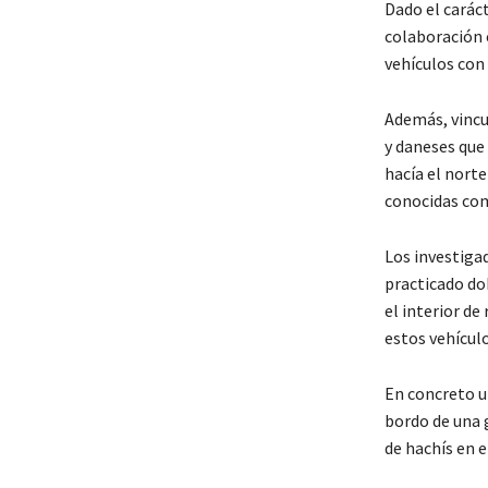
Dado el carác
colaboración 
vehículos con 
Además, vincu
y daneses que
hacía el nort
conocidas co
Los investigad
practicado do
el interior de
estos vehícul
En concreto u
bordo de una g
de hachís en e