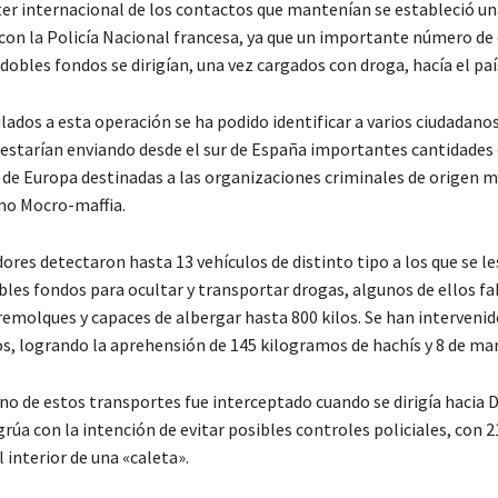
ter internacional de los contactos que mantenían se estableció un
con la Policía Nacional francesa, ya que un importante número de
dobles fondos se dirigían, una vez cargados con droga, hacía el paí
lados a esta operación se ha podido identificar a varios ciudadan
 estarían enviando desde el sur de España importantes cantidades 
e de Europa destinadas a las organizaciones criminales de origen 
mo Mocro-maffia.
ores detectaron hasta 13 vehículos de distinto tipo a los que se l
bles fondos para ocultar y transportar drogas, algunos de ellos fa
 remolques y capaces de albergar hasta 800 kilos. Se han intervenid
os, logrando la aprehensión de 145 kilogramos de hachís y 8 de ma
no de estos transportes fue interceptado cuando se dirigía hacia 
rúa con la intención de evitar posibles controles policiales, con 
l interior de una «caleta».