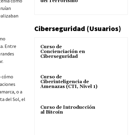
 tenía como
del Terrorismo
truían
ealizaban
Ciberseguridad (Usuarios)
omo
a. Entre
Curso de
Concienciación en
grandes
Ciberseguridad
r.
uó cómo
Curso de
Ciberinteligencia de
zaciones
Amenazas (CTI, Nivel 1)
amarca, o a
a del Sol, el
Curso de Introducción
al Bitcoin