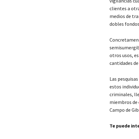
vigilancias cu
clientes a otr
medios de tran
dobles fondos
Concretamente
semisumergibl
otros usos, e
cantidades de
Las pesquisas
estos individu
criminales, ll
miembros de o
Campo de Gibr
Te puede int