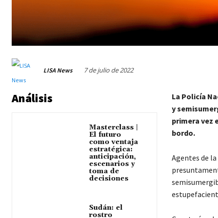
7 de julio de 2022
LISA News
Análisis
La Policía N
y semisumerg
primera vez e
Masterclass |
bordo.
El futuro
como ventaja
estratégica:
anticipación,
Agentes de la
escenarios y
presuntamente
toma de
decisiones
semisumergibl
estupefacient
Sudán: el
rostro