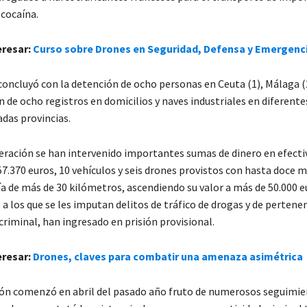
 cocaína.
eresar:
Curso sobre Drones en Seguridad, Defensa y Emergenc
oncluyó con la detención de ocho personas en Ceuta (1), Málaga (2
ón de ocho registros en domicilios y naves industriales en diferent
tadas provincias.
eración se han intervenido importantes sumas de dinero en efecti
57.370 euros, 10 vehículos y seis drones provistos con hasta doce 
 de más de 30 kilómetros, ascendiendo su valor a más de 50.000 eu
 a los que se les imputan delitos de tráfico de drogas y de pertenen
riminal, han ingresado en prisión provisional.
eresar:
Drones, claves para combatir una amenaza asimétrica
ión comenzó en abril del pasado año fruto de numerosos seguimie