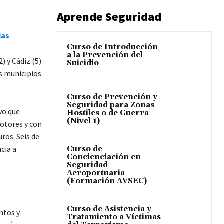
Aprende Seguridad
ias
Curso de Introducción
a la Prevención del
) y Cádiz (5)
Suicidio
es municipios
Curso de Prevención y
Seguridad para Zonas
vo que
Hostiles o de Guerra
(Nivel 1)
motores y con
ros. Seis de
cia a
Curso de
Concienciación en
Seguridad
Aeroportuaria
(Formación AVSEC)
Curso de Asistencia y
ntos y
Tratamiento a Víctimas