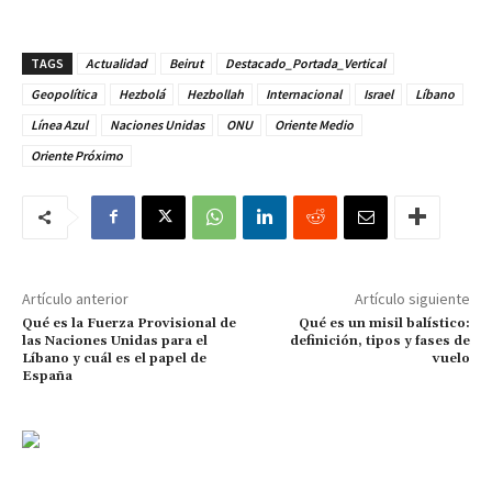
TAGS
Actualidad
Beirut
Destacado_Portada_Vertical
Geopolítica
Hezbolá
Hezbollah
Internacional
Israel
Líbano
Línea Azul
Naciones Unidas
ONU
Oriente Medio
Oriente Próximo
Artículo anterior
Artículo siguiente
Qué es la Fuerza Provisional de
Qué es un misil balístico:
las Naciones Unidas para el
definición, tipos y fases de
Líbano y cuál es el papel de
vuelo
España