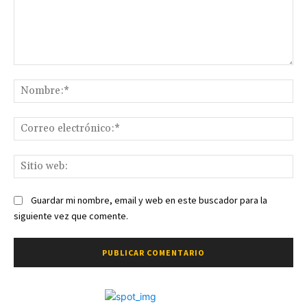
Comentario:
No
Co
ele
Sit
we
Guardar mi nombre, email y web en este buscador para la
siguiente vez que comente.