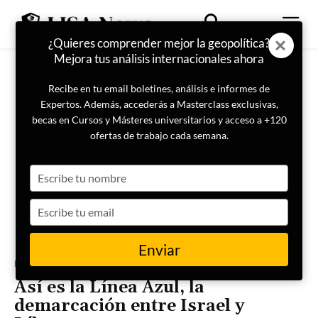
¿Quieres comprender mejor la geopolítica?
Mejora tus análisis internacionales ahora
Recibe en tu email boletines, análisis e informes de
Expertos. Además, accederás a Masterclass exclusivas,
becas en Cursos y Másteres universitarios y acceso a +120
ofertas de trabajo cada semana.
Type
your
name
Type
your
email
Enviar
Portada
Internacional
Así es la Línea Azul, la
demarcación entre Israel y