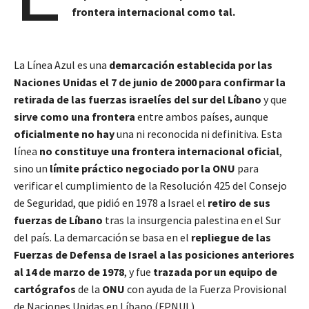
frontera internacional como tal.
La Línea Azul es una
demarcación establecida por las
Naciones Unidas el 7 de junio de 2000 para confirmar la
retirada de las fuerzas israelíes del sur del Líbano
y que
sirve como una
frontera
entre ambos países, aunque
oficialmente no hay
una ni reconocida ni definitiva. Esta
línea
no constituye una frontera internacional oficial
,
sino un
límite práctico negociado por la ONU
para
verificar el cumplimiento de la Resolución 425 del Consejo
de Seguridad, que pidió en 1978 a Israel el
retiro de sus
fuerzas de Líbano
tras la insurgencia palestina en el Sur
del país. La demarcación se basa en el
repliegue de las
Fuerzas de Defensa de Israel a las posiciones anteriores
al 14 de marzo de 1978
, y fue
trazada por un equipo de
cartógrafos
de la
ONU
con ayuda de la Fuerza Provisional
de Naciones Unidas en Líbano (FPNUL).