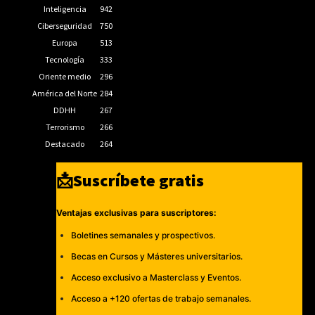
Inteligencia
942
Ciberseguridad
750
Europa
513
Tecnología
333
Oriente medio
296
América del Norte
284
DDHH
267
Terrorismo
266
Destacado
264
📩Suscríbete gratis
Ventajas exclusivas para suscriptores:
Boletines semanales y prospectivos.
Becas en Cursos y Másteres universitarios.
Acceso exclusivo a Masterclass y Eventos.
Acceso a +120 ofertas de trabajo semanales.