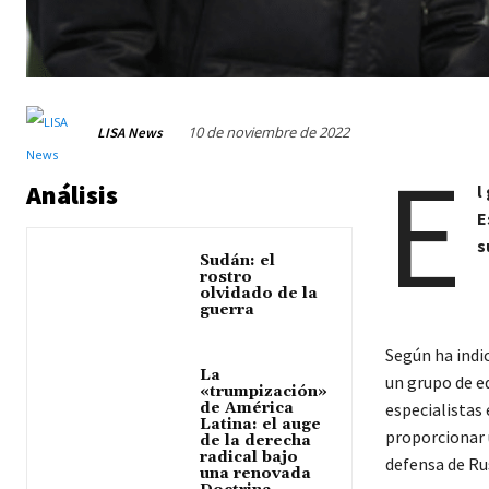
10 de noviembre de 2022
LISA News
E
Análisis
l
E
s
Sudán: el
rostro
olvidado de la
guerra
Según ha indi
La
un grupo de ed
«trumpización»
de América
especialistas
Latina: el auge
proporcionar 
de la derecha
radical bajo
defensa de Ru
una renovada