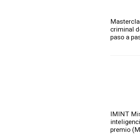
Masterclas
criminal d
paso a pa
IMINT Mis
inteligen
premio (M