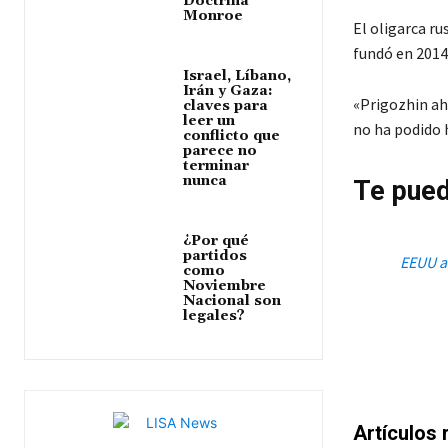
Doctrina
Monroe
El oligarca r
fundó en 2014
Israel, Líbano,
Irán y Gaza:
«Prigozhin ah
claves para
leer un
no ha podido h
conflicto que
parece no
terminar
nunca
Te pued
¿Por qué
partidos
EEUU a
como
Noviembre
Nacional son
legales?
Artículos 