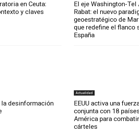
ratoria en Ceuta:
El eje Washington-Tel 
ntexto y claves
Rabat: el nuevo parad
geoestratégico de Ma
que redefine el flanco 
España
Actualidad
 la desinformación
EEUU activa una fuerz
e
conjunta con 18 paíse
América para combatir
cárteles