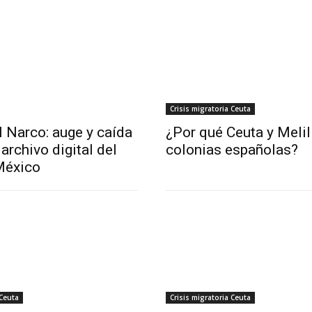
Crisis migratoria Ceuta
l Narco: auge y caída
¿Por qué Ceuta y Melil
archivo digital del
colonias españolas?
México
 Ceuta
Crisis migratoria Ceuta