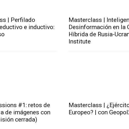
s | Perfilado
Masterclass | Inteligen
eductivo e inductivo:
Desinformación en la 
so
Híbrida de Rusia-Ucran
Institute
sions #1: retos de
Masterclass | ¿Ejérci
cia de imágenes con
Europeo? | con Geopo
isión cerrada)