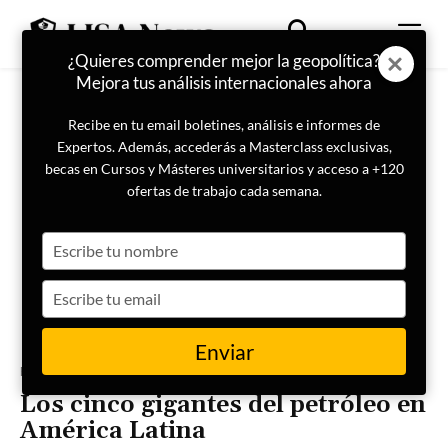
¿Quieres comprender mejor la geopolítica?
Mejora tus análisis internacionales ahora
Recibe en tu email boletines, análisis e informes de
Expertos. Además, accederás a Masterclass exclusivas,
becas en Cursos y Másteres universitarios y acceso a +120
ofertas de trabajo cada semana.
Type
your
name
Type
your
email
Enviar
Portada
Internacional
Los cinco gigantes del petróleo en
América Latina