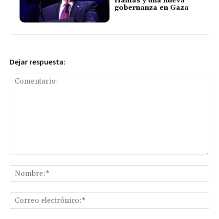
Hamás y una nueva
gobernanza en Gaza
Dejar respuesta:
Comentario:
No
Co
ele