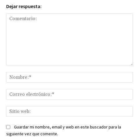
Dejar respuesta:
Comentario:
No
Co
ele
Sit
we
Guardar mi nombre, email y web en este buscador para la
siguiente vez que comente.