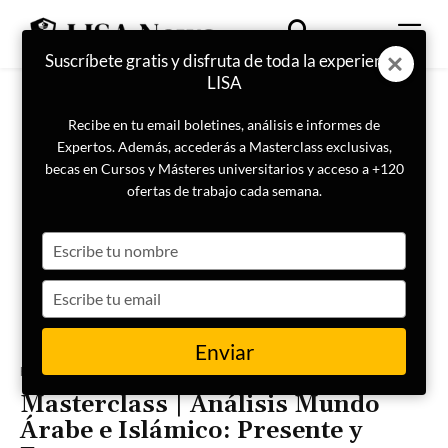
Suscríbete gratis y disfruta de toda la experiencia
LISA
Recibe en tu email boletines, análisis e informes de
Expertos. Además, accederás a Masterclass exclusivas,
becas en Cursos y Másteres universitarios y acceso a +120
ofertas de trabajo cada semana.
Type
your
name
Type
your
email
Enviar
Portada
Geopolítica
Masterclass | Análisis Mundo
Árabe e Islámico: Presente y