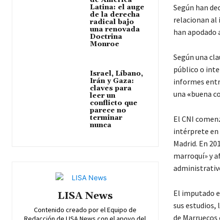
de América
Según han dec
Latina: el auge
de la derecha
relacionan al
radical bajo
una renovada
han apodado a
Doctrina
Monroe
Según una cla
público o inte
Israel, Líbano,
Irán y Gaza:
informes entre
claves para
una
«
buena co
leer un
conflicto que
parece no
terminar
El CNI comenz
nunca
intérprete en 
Madrid. En 20
marroquí» y a
administrativo
El imputado
e
LISA News
sus estudios, 
Contenido creado por el Equipo de
de Marruecos e
Redacción de LISA News con el apoyo del