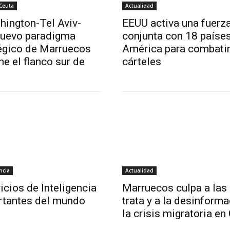
 Ceuta
Actualidad
hington-Tel Aviv-
EEUU activa una fuerz
 nuevo paradigma
conjunta con 18 paíse
égico de Marruecos
América para combatir
ne el flanco sur de
cárteles
ncia
Actualidad
icios de Inteligencia
Marruecos culpa a las
tantes del mundo
trata y a la desinform
la crisis migratoria en