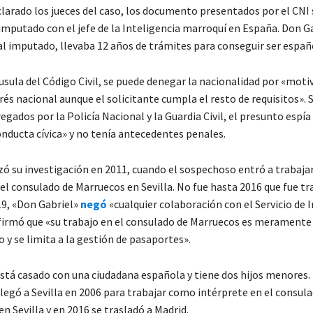
larado los jueces del caso, los documento presentados por el CNI 
 imputado con el jefe de la Inteligencia marroquí en España. Don G
l imputado, llevaba 12 años de trámites para conseguir ser españ
usula del Código Civil, se puede denegar la nacionalidad por «moti
rés nacional aunque el solicitante cumpla el resto de requisitos».
gados por la Policía Nacional y la Guardia Civil, el presunto espía
nducta cívica» y no tenía antecedentes penales.
ó su investigación en 2011, cuando el sospechoso entró a trabaj
el consulado de Marruecos en Sevilla. No fue hasta 2016 que fue tr
19, «Don Gabriel»
negó
«cualquier colaboración con el Servicio de 
firmó que «su trabajo en el consulado de Marruecos es meramente
 y se limita a la gestión de pasaportes».
stá casado con una ciudadana española y tiene dos hijos menores.
llegó a Sevilla en 2006 para trabajar como intérprete en el consul
n Sevilla y en 2016 se trasladó a Madrid.