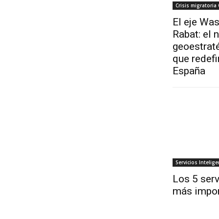
Crisis migratoria
El eje Was
Rabat: el
geoestrat
que redefi
España
Servicios Intelige
Los 5 serv
más impor