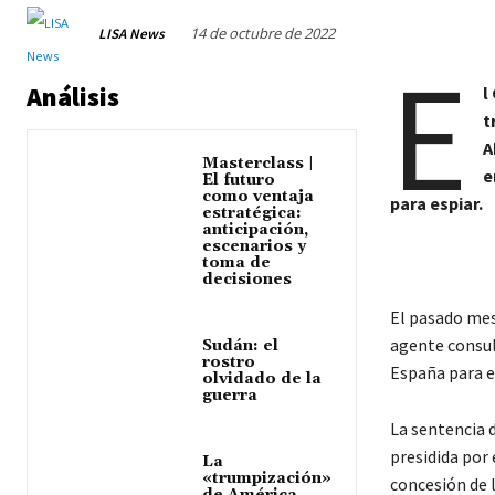
14 de octubre de 2022
LISA News
E
Análisis
l
t
A
Masterclass |
e
El futuro
como ventaja
para espiar.
estratégica:
anticipación,
escenarios y
toma de
decisiones
El pasado mes
agente consula
Sudán: el
rostro
España para e
olvidado de la
guerra
La sentencia 
presidida por
La
«trumpización»
concesión de 