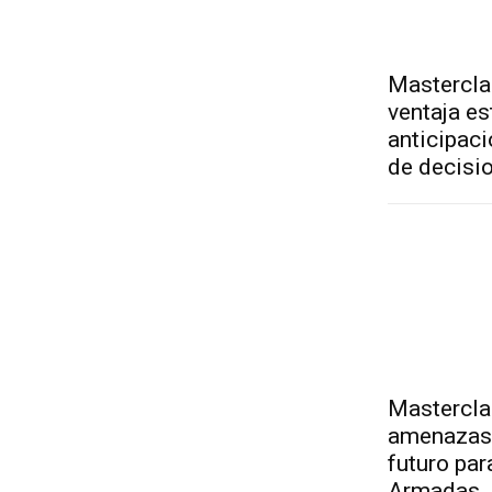
Mastercla
ventaja es
anticipaci
de decisi
Masterclas
amenazas 
futuro par
Armadas