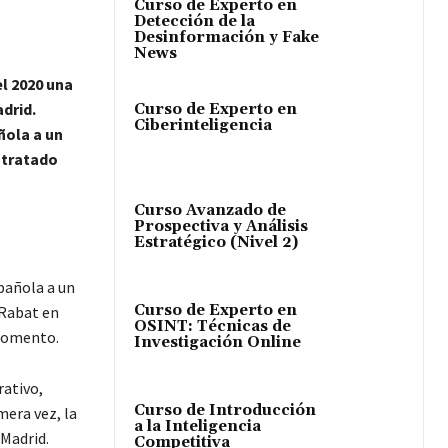
Curso de Experto en
Detección de la
Desinformación y Fake
News
el 2020 una
drid.
Curso de Experto en
Ciberinteligencia
ñola a un
ntratado
Curso Avanzado de
Prospectiva y Análisis
Estratégico (Nivel 2)
pañola a un
Curso de Experto en
 Rabat en
OSINT: Técnicas de
 momento.
Investigación Online
rativo,
Curso de Introducción
mera vez, la
a la Inteligencia
 Madrid.
Competitiva