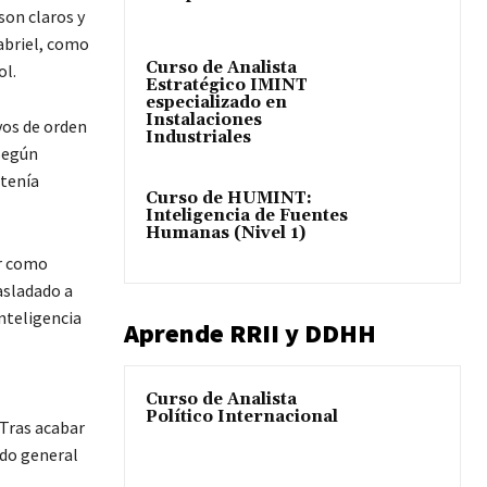
son claros y
abriel, como
Curso de Analista
ol.
Estratégico IMINT
especializado en
Instalaciones
vos de orden
Industriales
 Según
 tenía
Curso de HUMINT:
Inteligencia de Fuentes
Humanas (Nivel 1)
ar como
asladado a
Inteligencia
Aprende RRII y DDHH
Curso de Analista
Político Internacional
 Tras acabar
ado general