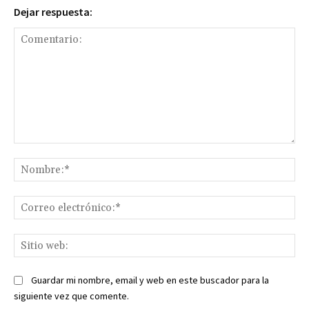
Dejar respuesta:
Comentario:
No
Co
ele
Sit
we
Guardar mi nombre, email y web en este buscador para la
siguiente vez que comente.