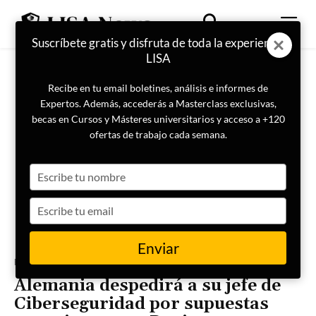
Suscríbete gratis y disfruta de toda la experiencia
LISA
Recibe en tu email boletines, análisis e informes de
Expertos. Además, accederás a Masterclass exclusivas,
becas en Cursos y Másteres universitarios y acceso a +120
ofertas de trabajo cada semana.
Type
your
name
Type
your
email
Enviar
Portada
Ciberseguridad
Alemania despedirá a su jefe de
Ciberseguridad por supuestas